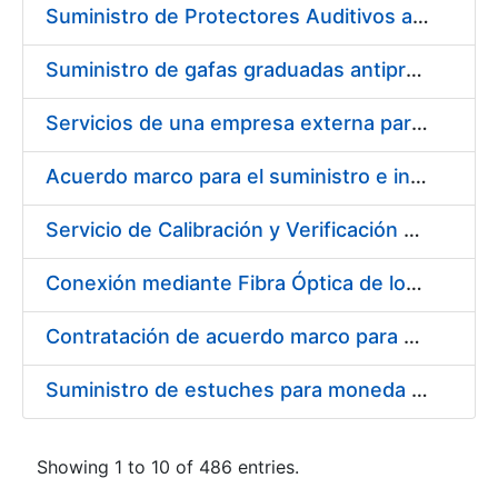
Suministro de Protectores Auditivos a medida para las personas trabajadoras de los Centros de Trabajo de Madrid y Burgos
Suministro de gafas graduadas antiproyecciones para los trabajadores de la FNMT-RCM en los centros de trabajo de Madrid y Burgos
Servicios de una empresa externa para el asesoramiento y resolución de los recursos de alzada que se presentan relacionados con procesos de selección para la FNMT-RCM
Acuerdo marco para el suministro e instalación de persianas, estores y otros complementos
Servicio de Calibración y Verificación Externa de los Equipos de Medición del Servicio de Prevención de la FNMT-RCM
Conexión mediante Fibra Óptica de los Centros de Proceso de Datos (CPDs) de las sedes de la FNMT-RCM de Burgos y Madrid
Contratación de acuerdo marco para el Suministro de Material de Electricidad para la Fábrica Nacional de Moneda y Timbre-Real Casa de la Moneda en su centro de trabajo de Burgos
Suministro de estuches para moneda de 30 €
Showing 1 to 10 of 486 entries.