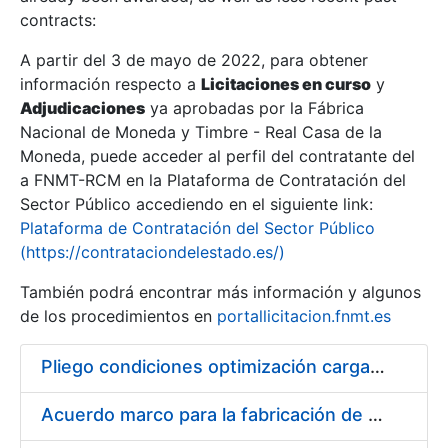
contracts:
Show/Hide
A partir del 3 de mayo de 2022, para obtener
información respecto a
Licitaciones en curso
y
Show/Hide
Adjudicaciones
ya aprobadas por la Fábrica
Show/Hide
Nacional de Moneda y Timbre - Real Casa de la
Moneda, puede acceder al perfil del contratante del
a FNMT-RCM en la Plataforma de Contratación del
Sector Público accediendo en el siguiente link:
Plataforma de Contratación del Sector Público
(https://contrataciondelestado.es/)
También podrá encontrar más información y algunos
de los procedimientos en
portallicitacion.fnmt.es
Pliego condiciones optimización cargas compras firmado
Show/Hide
Acuerdo marco para la fabricación de piezas