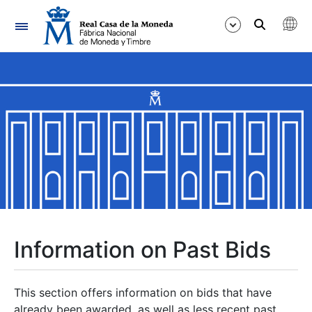
Navigation
Show/Hide
Show/Hide
Show/Hide
Show/Hide
Show/Hide
Information on Past Bids
Show/Hide
This section offers information on bids that have
already been awarded, as well as less recent past