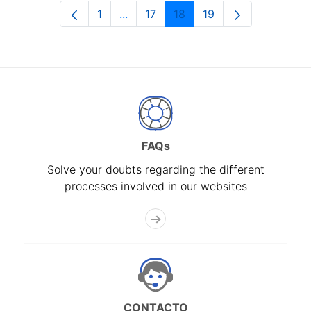
1
...
17
18
19
Page
Intermediate Pages Use TAB to navi
Page
Page
Page
FAQs
Solve your doubts regarding the different
processes involved in our websites
CONTACTO