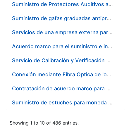
Suministro de Protectores Auditivos a medida para las personas trabajadoras de los Centros de Trabajo de Madrid y Burgos
Suministro de gafas graduadas antiproyecciones para los trabajadores de la FNMT-RCM en los centros de trabajo de Madrid y Burgos
Servicios de una empresa externa para el asesoramiento y resolución de los recursos de alzada que se presentan relacionados con procesos de selección para la FNMT-RCM
Acuerdo marco para el suministro e instalación de persianas, estores y otros complementos
Servicio de Calibración y Verificación Externa de los Equipos de Medición del Servicio de Prevención de la FNMT-RCM
Conexión mediante Fibra Óptica de los Centros de Proceso de Datos (CPDs) de las sedes de la FNMT-RCM de Burgos y Madrid
Contratación de acuerdo marco para el Suministro de Material de Electricidad para la Fábrica Nacional de Moneda y Timbre-Real Casa de la Moneda en su centro de trabajo de Burgos
Suministro de estuches para moneda de 30 €
Showing 1 to 10 of 486 entries.