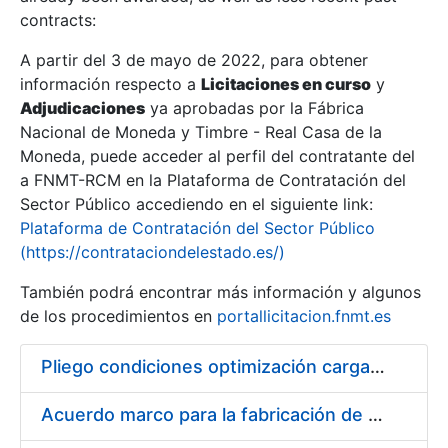
contracts:
Show/Hide
A partir del 3 de mayo de 2022, para obtener
información respecto a
Licitaciones en curso
y
Show/Hide
Adjudicaciones
ya aprobadas por la Fábrica
Show/Hide
Nacional de Moneda y Timbre - Real Casa de la
Moneda, puede acceder al perfil del contratante del
a FNMT-RCM en la Plataforma de Contratación del
Sector Público accediendo en el siguiente link:
Plataforma de Contratación del Sector Público
(https://contrataciondelestado.es/)
También podrá encontrar más información y algunos
de los procedimientos en
portallicitacion.fnmt.es
Pliego condiciones optimización cargas compras firmado
Show/Hide
Acuerdo marco para la fabricación de piezas