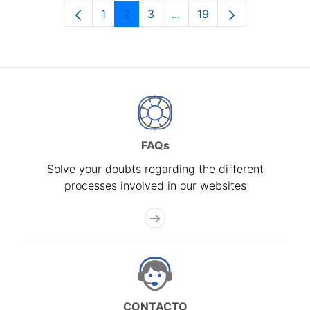
1
2
3
...
19
Page
Page
Page
Intermediate Pages Use T
Page
FAQs
Solve your doubts regarding the different
processes involved in our websites
CONTACTO