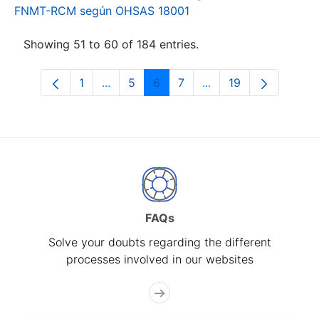
FNMT-RCM según OHSAS 18001
Showing 51 to 60 of 184 entries.
1
...
5
6
7
...
19
Page
Intermediate Pages Use TAB to navigat
Page
Page
Page
Intermediate Pages U
Page
FAQs
Solve your doubts regarding the different
processes involved in our websites