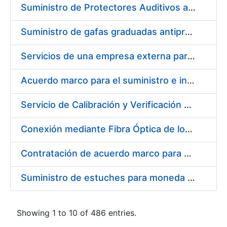
Suministro de Protectores Auditivos a medida para las personas trabajadoras de los Centros de Trabajo de Madrid y Burgos
Suministro de gafas graduadas antiproyecciones para los trabajadores de la FNMT-RCM en los centros de trabajo de Madrid y Burgos
Servicios de una empresa externa para el asesoramiento y resolución de los recursos de alzada que se presentan relacionados con procesos de selección para la FNMT-RCM
Acuerdo marco para el suministro e instalación de persianas, estores y otros complementos
Servicio de Calibración y Verificación Externa de los Equipos de Medición del Servicio de Prevención de la FNMT-RCM
Conexión mediante Fibra Óptica de los Centros de Proceso de Datos (CPDs) de las sedes de la FNMT-RCM de Burgos y Madrid
Contratación de acuerdo marco para el Suministro de Material de Electricidad para la Fábrica Nacional de Moneda y Timbre-Real Casa de la Moneda en su centro de trabajo de Burgos
Suministro de estuches para moneda de 30 €
Showing 1 to 10 of 486 entries.