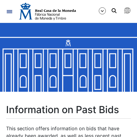
Navigation
Show/Hide
Show/Hide
Show/Hide
Show/Hide
Show/Hide
Information on Past Bids
Show/Hide
This section offers information on bids that have
already been awarded, as well as less recent past