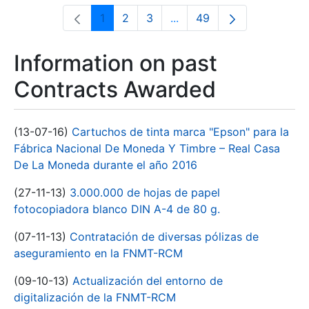
1
2
3
...
49
Page
Page
Page
Intermediate Pages Use T
Page
Information on past
Contracts Awarded
(13-07-16)
Cartuchos de tinta marca "Epson" para la
Fábrica Nacional De Moneda Y Timbre – Real Casa
De La Moneda durante el año 2016
(27-11-13)
3.000.000 de hojas de papel
fotocopiadora blanco DIN A-4 de 80 g.
(07-11-13)
Contratación de diversas pólizas de
aseguramiento en la FNMT-RCM
(09-10-13)
Actualización del entorno de
digitalización de la FNMT-RCM