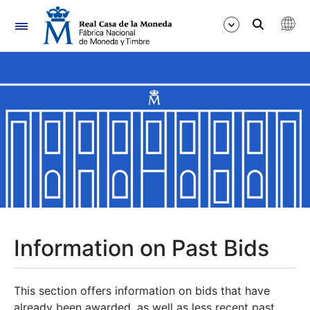
Navigation
Show/Hide
Show/Hide
Show/Hide
Show/Hide
Show/Hide
Information on Past Bids
Show/Hide
This section offers information on bids that have
already been awarded, as well as less recent past