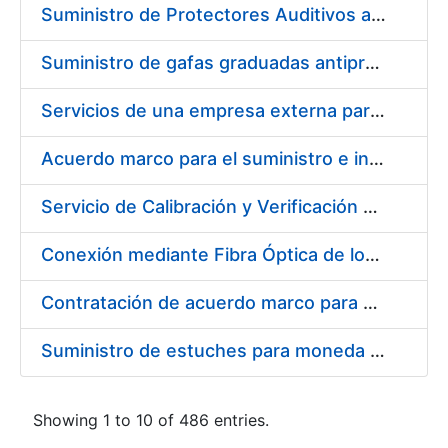
Suministro de Protectores Auditivos a medida para las personas trabajadoras de los Centros de Trabajo de Madrid y Burgos
Suministro de gafas graduadas antiproyecciones para los trabajadores de la FNMT-RCM en los centros de trabajo de Madrid y Burgos
Servicios de una empresa externa para el asesoramiento y resolución de los recursos de alzada que se presentan relacionados con procesos de selección para la FNMT-RCM
Acuerdo marco para el suministro e instalación de persianas, estores y otros complementos
Servicio de Calibración y Verificación Externa de los Equipos de Medición del Servicio de Prevención de la FNMT-RCM
Conexión mediante Fibra Óptica de los Centros de Proceso de Datos (CPDs) de las sedes de la FNMT-RCM de Burgos y Madrid
Contratación de acuerdo marco para el Suministro de Material de Electricidad para la Fábrica Nacional de Moneda y Timbre-Real Casa de la Moneda en su centro de trabajo de Burgos
Suministro de estuches para moneda de 30 €
Showing 1 to 10 of 486 entries.