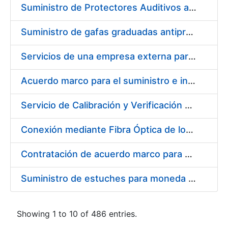
Suministro de Protectores Auditivos a medida para las personas trabajadoras de los Centros de Trabajo de Madrid y Burgos
Suministro de gafas graduadas antiproyecciones para los trabajadores de la FNMT-RCM en los centros de trabajo de Madrid y Burgos
Servicios de una empresa externa para el asesoramiento y resolución de los recursos de alzada que se presentan relacionados con procesos de selección para la FNMT-RCM
Acuerdo marco para el suministro e instalación de persianas, estores y otros complementos
Servicio de Calibración y Verificación Externa de los Equipos de Medición del Servicio de Prevención de la FNMT-RCM
Conexión mediante Fibra Óptica de los Centros de Proceso de Datos (CPDs) de las sedes de la FNMT-RCM de Burgos y Madrid
Contratación de acuerdo marco para el Suministro de Material de Electricidad para la Fábrica Nacional de Moneda y Timbre-Real Casa de la Moneda en su centro de trabajo de Burgos
Suministro de estuches para moneda de 30 €
Showing 1 to 10 of 486 entries.