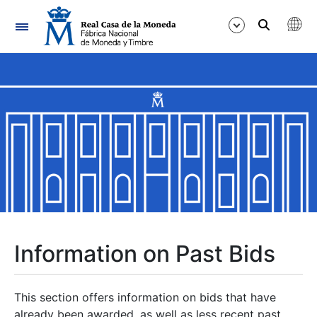
Navigation
Show/Hide
Show/Hide
Show/Hide
Show/Hide
Show/Hide
Information on Past Bids
Show/Hide
This section offers information on bids that have
already been awarded, as well as less recent past