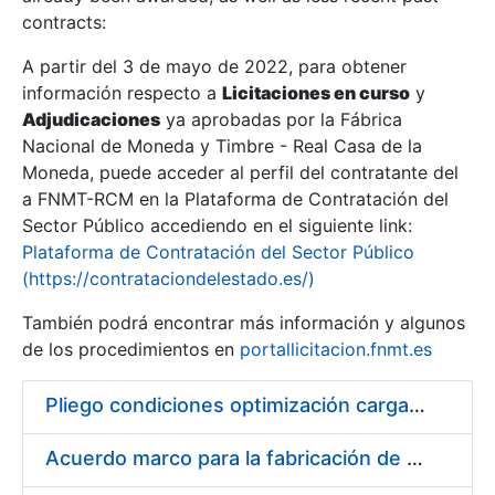
contracts:
Show/Hide
A partir del 3 de mayo de 2022, para obtener
información respecto a
Licitaciones en curso
y
Show/Hide
Adjudicaciones
ya aprobadas por la Fábrica
Show/Hide
Nacional de Moneda y Timbre - Real Casa de la
Moneda, puede acceder al perfil del contratante del
a FNMT-RCM en la Plataforma de Contratación del
Sector Público accediendo en el siguiente link:
Plataforma de Contratación del Sector Público
(https://contrataciondelestado.es/)
También podrá encontrar más información y algunos
de los procedimientos en
portallicitacion.fnmt.es
Pliego condiciones optimización cargas compras firmado
Show/Hide
Acuerdo marco para la fabricación de piezas