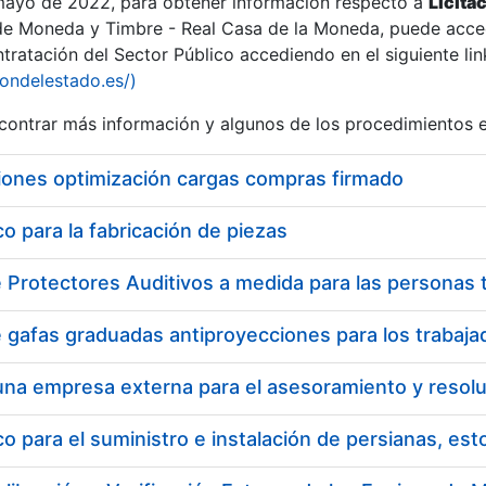
 mayo de 2022, para obtener información respecto a
Licita
de Moneda y Timbre - Real Casa de la Moneda, puede acced
ratación del Sector Público accediendo en el siguiente lin
iondelestado.es/)
ontrar más información y algunos de los procedimientos 
iones optimización cargas compras firmado
 para la fabricación de piezas
 para el suministro e instalación de persianas, es