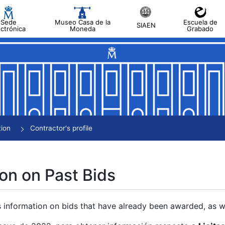
Sede
Museo Casa de la
Escuela de
SIAEN
ectrónica
Moneda
Grabado
tion
Contractor's profile
on on Past Bids
s information on bids that have already been awarded, as we