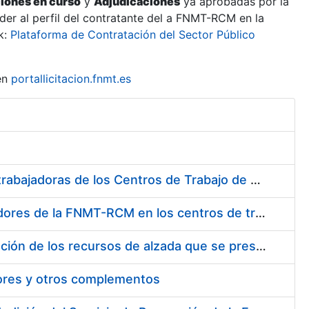
ciones en curso
y
Adjudicaciones
ya aprobadas por la
er al perfil del contratante del a FNMT-RCM en la
k:
Plataforma de Contratación del Sector Público
en
portallicitacion.fnmt.es
Suministro de Protectores Auditivos a medida para las personas trabajadoras de los Centros de Trabajo de Madrid y Burgos
Suministro de gafas graduadas antiproyecciones para los trabajadores de la FNMT-RCM en los centros de trabajo de Madrid y Burgos
Servicios de una empresa externa para el asesoramiento y resolución de los recursos de alzada que se presentan relacionados con procesos de selección para la FNMT-RCM
tores y otros complementos