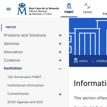
Navigation
FNMT
Ceres
El
INICIO
Products and Solutions
Show/Hide
Services
Show/Hide
Innovation
Show/Hide
Collector
Show/Hide
Inicio
Institu
Institution
Show/Hide
130 Aniversario FNMT
Informati
Institutional Information
Commitments
Show/Hide
This section offer
2030 Agenda and SDG