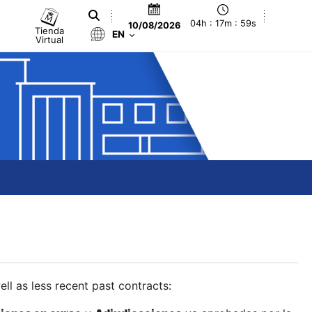
04h : 17m : 59s
10/08/2026
Tienda
EN
Virtual
ll as less recent past contracts: