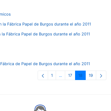
ímicos
en la Fábrica Papel de Burgos durante el año 2011
en la Fábrica Papel de Burgos durante el año 2011
la Fábrica de Papel de Burgos durante el año 2011
1
...
17
18
19
Page
Intermediate Pages Use TA
Page
Page
Page