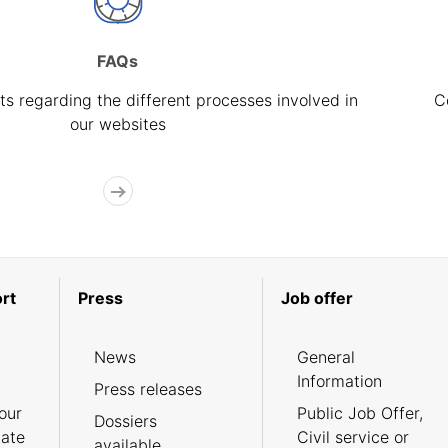
FAQs
s regarding the different processes involved in
C
our websites
rt
Press
Job offer
News
General
Information
Press releases
our
Public Job Offer,
Dossiers
cate
Civil service or
available