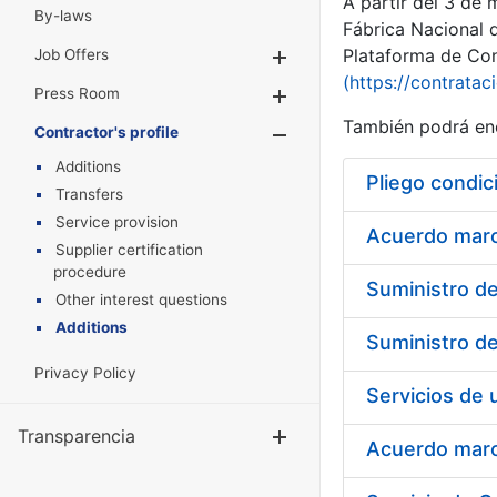
A partir del 3 de
By-laws
Fábrica Nacional 
Plataforma de Cont
Job Offers
Show/Hide
(https://contratac
Press Room
Show/Hide
También podrá enc
Contractor's profile
Show/Hide
Additions
Pliego condic
Transfers
Service provision
Acuerdo marco
Supplier certification
procedure
Other interest questions
Additions
Privacy Policy
Transparencia
Show/Hide
Acuerdo marco