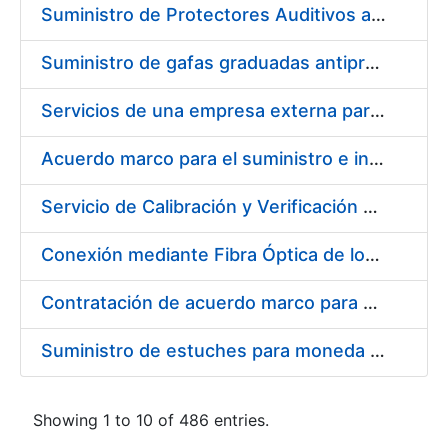
Suministro de Protectores Auditivos a medida para las personas trabajadoras de los Centros de Trabajo de Madrid y Burgos
Suministro de gafas graduadas antiproyecciones para los trabajadores de la FNMT-RCM en los centros de trabajo de Madrid y Burgos
Servicios de una empresa externa para el asesoramiento y resolución de los recursos de alzada que se presentan relacionados con procesos de selección para la FNMT-RCM
Acuerdo marco para el suministro e instalación de persianas, estores y otros complementos
Servicio de Calibración y Verificación Externa de los Equipos de Medición del Servicio de Prevención de la FNMT-RCM
Conexión mediante Fibra Óptica de los Centros de Proceso de Datos (CPDs) de las sedes de la FNMT-RCM de Burgos y Madrid
Contratación de acuerdo marco para el Suministro de Material de Electricidad para la Fábrica Nacional de Moneda y Timbre-Real Casa de la Moneda en su centro de trabajo de Burgos
Suministro de estuches para moneda de 30 €
Showing 1 to 10 of 486 entries.