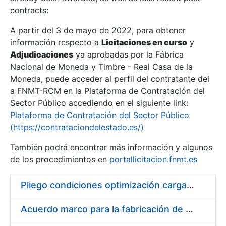
contracts:
Show/Hide
A partir del 3 de mayo de 2022, para obtener
información respecto a
Licitaciones en curso
y
Show/Hide
Adjudicaciones
ya aprobadas por la Fábrica
Show/Hide
Nacional de Moneda y Timbre - Real Casa de la
Moneda, puede acceder al perfil del contratante del
a FNMT-RCM en la Plataforma de Contratación del
Sector Público accediendo en el siguiente link:
Plataforma de Contratación del Sector Público
(https://contrataciondelestado.es/)
También podrá encontrar más información y algunos
de los procedimientos en
portallicitacion.fnmt.es
Pliego condiciones optimización cargas compras firmado
Show/Hide
Acuerdo marco para la fabricación de piezas