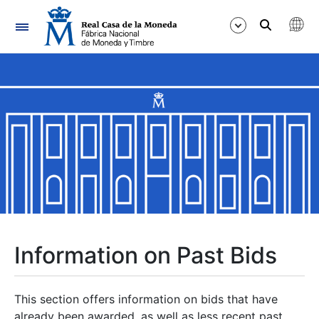
Navigation
Show/Hide
Show/Hide
Show/Hide
Show/Hide
Show/Hide
Information on Past Bids
Show/Hide
This section offers information on bids that have
already been awarded, as well as less recent past