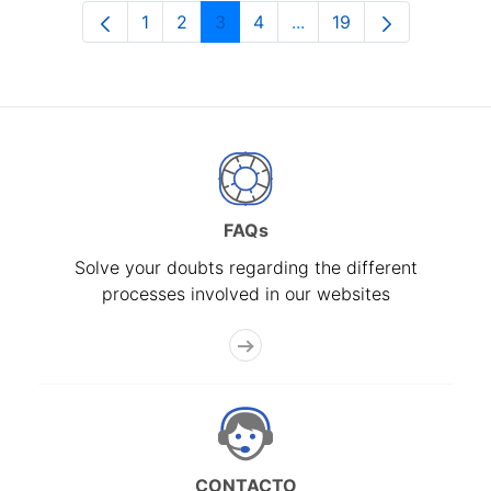
1
2
3
4
...
19
Page
Page
Page
Page
Intermediate Pages Use
Page
FAQs
Solve your doubts regarding the different
processes involved in our websites
CONTACTO