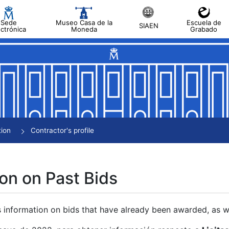
Sede
Museo Casa de la
Escuela de
SIAEN
ectrónica
Moneda
Grabado
tion
Contractor's profile
on on Past Bids
s information on bids that have already been awarded, as we