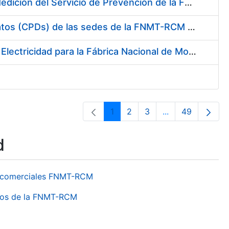
Servicio de Calibración y Verificación Externa de los Equipos de Medición del Servicio de Prevención de la FNMT-RCM
Conexión mediante Fibra Óptica de los Centros de Proceso de Datos (CPDs) de las sedes de la FNMT-RCM de Burgos y Madrid
Contratación de acuerdo marco para el Suministro de Material de Electricidad para la Fábrica Nacional de Moneda y Timbre-Real Casa de la Moneda en su centro de trabajo de Burgos
1
2
3
...
49
Page
Page
Page
Intermediate Pa
Page
d
os comerciales FNMT-RCM
ntros de la FNMT-RCM