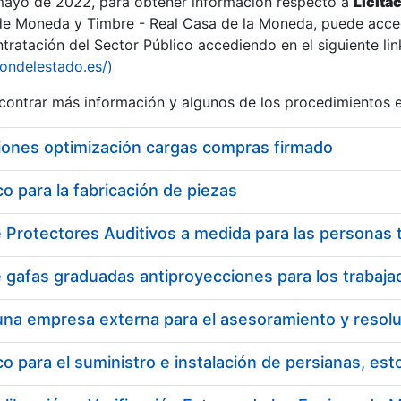
 mayo de 2022, para obtener información respecto a
Licita
de Moneda y Timbre - Real Casa de la Moneda, puede acced
ratación del Sector Público accediendo en el siguiente lin
iondelestado.es/)
ontrar más información y algunos de los procedimientos 
iones optimización cargas compras firmado
 para la fabricación de piezas
 para el suministro e instalación de persianas, es