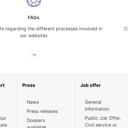
FAQs
s regarding the different processes involved in
C
our websites
rt
Press
Job offer
News
General
Information
Press releases
our
Public Job Offer,
Dossiers
cate
Civil service or
available