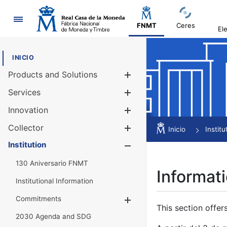
Navigation
FNMT
Ceres
El
INICIO
Products and Solutions
Show/Hide
Services
Show/Hide
Innovation
Show/Hide
Collector
Show/Hide
Inicio
Institu
Institution
Show/Hide
130 Aniversario FNMT
Informati
Institutional Information
Commitments
Show/Hide
This section offer
2030 Agenda and SDG