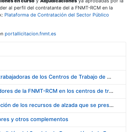
ciones en curso
y
Adjudicaciones
ya aprobadas por la
er al perfil del contratante del a FNMT-RCM en la
k:
Plataforma de Contratación del Sector Público
en
portallicitacion.fnmt.es
Suministro de Protectores Auditivos a medida para las personas trabajadoras de los Centros de Trabajo de Madrid y Burgos
Suministro de gafas graduadas antiproyecciones para los trabajadores de la FNMT-RCM en los centros de trabajo de Madrid y Burgos
Servicios de una empresa externa para el asesoramiento y resolución de los recursos de alzada que se presentan relacionados con procesos de selección para la FNMT-RCM
tores y otros complementos