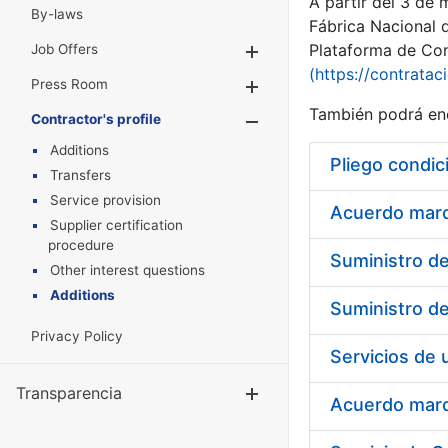
A partir del 3 de
By-laws
Fábrica Nacional 
Plataforma de Cont
Job Offers
Show/Hide
(https://contratac
Press Room
Show/Hide
También podrá enc
Contractor's profile
Show/Hide
Additions
Pliego condic
Transfers
Service provision
Acuerdo marco
Supplier certification
procedure
Other interest questions
Additions
Privacy Policy
Transparencia
Show/Hide
Acuerdo marco