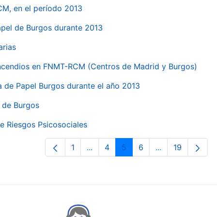
CM, en el período 2013
papel de Burgos durante 2013
arias
 incendios en FNMT-RCM (Centros de Madrid y Burgos)
ca de Papel Burgos durante el año 2013
l de Burgos
e Riesgos Psicosociales
1
...
4
5
6
...
19
Page
Intermediate Pages Use TAB to nav
Page
Page
Page
Intermediate Pa
Page