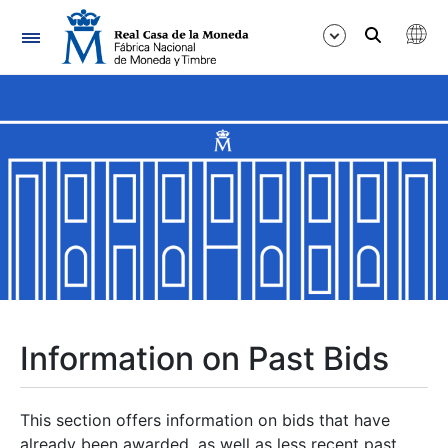
Navigation
Show/Hide
Show/Hide
Show/Hide
Show/Hide
Show/Hide
Information on Past Bids
Show/Hide
This section offers information on bids that have
already been awarded, as well as less recent past