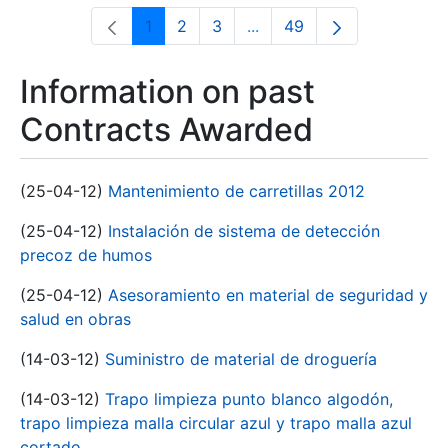
1
2
3
...
49
Page
Page
Page
Intermediate Pages Use T
Page
Information on past
Contracts Awarded
(25-04-12)
Mantenimiento de carretillas 2012
(25-04-12)
Instalación de sistema de detección
precoz de humos
(25-04-12)
Asesoramiento en material de seguridad y
salud en obras
(14-03-12)
Suministro de material de droguería
(14-03-12)
Trapo limpieza punto blanco algodón,
trapo limpieza malla circular azul y trapo malla azul
cortado