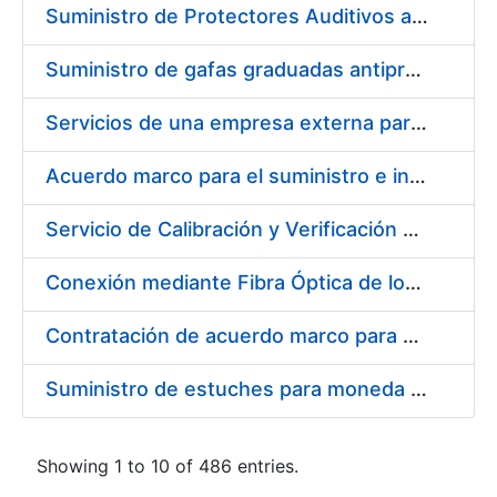
Suministro de Protectores Auditivos a medida para las personas trabajadoras de los Centros de Trabajo de Madrid y Burgos
Suministro de gafas graduadas antiproyecciones para los trabajadores de la FNMT-RCM en los centros de trabajo de Madrid y Burgos
Servicios de una empresa externa para el asesoramiento y resolución de los recursos de alzada que se presentan relacionados con procesos de selección para la FNMT-RCM
Acuerdo marco para el suministro e instalación de persianas, estores y otros complementos
Servicio de Calibración y Verificación Externa de los Equipos de Medición del Servicio de Prevención de la FNMT-RCM
Conexión mediante Fibra Óptica de los Centros de Proceso de Datos (CPDs) de las sedes de la FNMT-RCM de Burgos y Madrid
Contratación de acuerdo marco para el Suministro de Material de Electricidad para la Fábrica Nacional de Moneda y Timbre-Real Casa de la Moneda en su centro de trabajo de Burgos
Suministro de estuches para moneda de 30 €
Showing 1 to 10 of 486 entries.