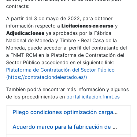
contracts:
Show/Hide
A partir del 3 de mayo de 2022, para obtener
información respecto a
Licitaciones en curso
y
Show/Hide
Adjudicaciones
ya aprobadas por la Fábrica
Show/Hide
Nacional de Moneda y Timbre - Real Casa de la
Moneda, puede acceder al perfil del contratante del
a FNMT-RCM en la Plataforma de Contratación del
Sector Público accediendo en el siguiente link:
Plataforma de Contratación del Sector Público
(https://contrataciondelestado.es/)
También podrá encontrar más información y algunos
de los procedimientos en
portallicitacion.fnmt.es
Pliego condiciones optimización cargas compras firmado
Show/Hide
Acuerdo marco para la fabricación de piezas