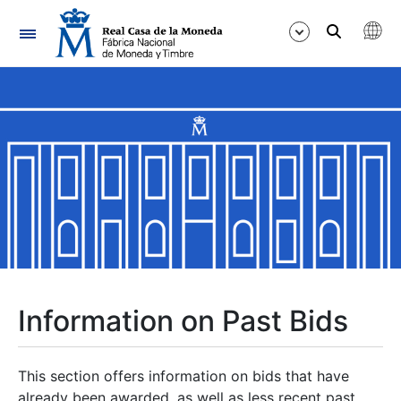
Navigation
Show/Hide
Show/Hide
Show/Hide
Show/Hide
Show/Hide
Information on Past Bids
Show/Hide
This section offers information on bids that have
already been awarded, as well as less recent past