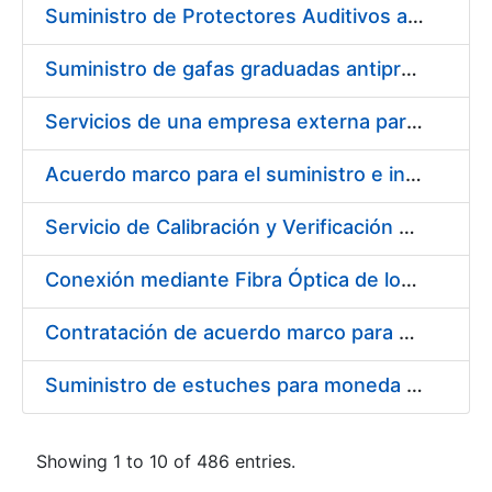
Suministro de Protectores Auditivos a medida para las personas trabajadoras de los Centros de Trabajo de Madrid y Burgos
Suministro de gafas graduadas antiproyecciones para los trabajadores de la FNMT-RCM en los centros de trabajo de Madrid y Burgos
Servicios de una empresa externa para el asesoramiento y resolución de los recursos de alzada que se presentan relacionados con procesos de selección para la FNMT-RCM
Acuerdo marco para el suministro e instalación de persianas, estores y otros complementos
Servicio de Calibración y Verificación Externa de los Equipos de Medición del Servicio de Prevención de la FNMT-RCM
Conexión mediante Fibra Óptica de los Centros de Proceso de Datos (CPDs) de las sedes de la FNMT-RCM de Burgos y Madrid
Contratación de acuerdo marco para el Suministro de Material de Electricidad para la Fábrica Nacional de Moneda y Timbre-Real Casa de la Moneda en su centro de trabajo de Burgos
Suministro de estuches para moneda de 30 €
Showing 1 to 10 of 486 entries.