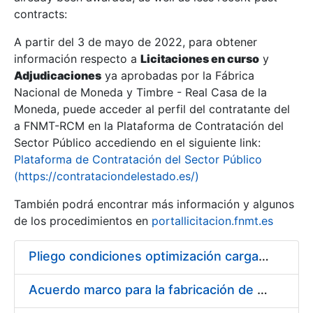
contracts:
Show/Hide
A partir del 3 de mayo de 2022, para obtener
información respecto a
Licitaciones en curso
y
Show/Hide
Adjudicaciones
ya aprobadas por la Fábrica
Show/Hide
Nacional de Moneda y Timbre - Real Casa de la
Moneda, puede acceder al perfil del contratante del
a FNMT-RCM en la Plataforma de Contratación del
Sector Público accediendo en el siguiente link:
Plataforma de Contratación del Sector Público
(https://contrataciondelestado.es/)
También podrá encontrar más información y algunos
de los procedimientos en
portallicitacion.fnmt.es
Pliego condiciones optimización cargas compras firmado
Show/Hide
Acuerdo marco para la fabricación de piezas