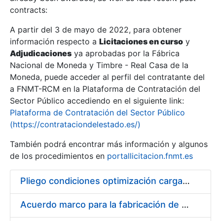
contracts:
Show/Hide
A partir del 3 de mayo de 2022, para obtener
información respecto a
Licitaciones en curso
y
Show/Hide
Adjudicaciones
ya aprobadas por la Fábrica
Show/Hide
Nacional de Moneda y Timbre - Real Casa de la
Moneda, puede acceder al perfil del contratante del
a FNMT-RCM en la Plataforma de Contratación del
Sector Público accediendo en el siguiente link:
Plataforma de Contratación del Sector Público
(https://contrataciondelestado.es/)
También podrá encontrar más información y algunos
de los procedimientos en
portallicitacion.fnmt.es
Pliego condiciones optimización cargas compras firmado
Show/Hide
Acuerdo marco para la fabricación de piezas