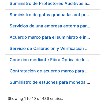
Suministro de Protectores Auditivos a medida para las personas trabajadoras de los Centros de Trabajo de Madrid y Burgos
Suministro de gafas graduadas antiproyecciones para los trabajadores de la FNMT-RCM en los centros de trabajo de Madrid y Burgos
Servicios de una empresa externa para el asesoramiento y resolución de los recursos de alzada que se presentan relacionados con procesos de selección para la FNMT-RCM
Acuerdo marco para el suministro e instalación de persianas, estores y otros complementos
Servicio de Calibración y Verificación Externa de los Equipos de Medición del Servicio de Prevención de la FNMT-RCM
Conexión mediante Fibra Óptica de los Centros de Proceso de Datos (CPDs) de las sedes de la FNMT-RCM de Burgos y Madrid
Contratación de acuerdo marco para el Suministro de Material de Electricidad para la Fábrica Nacional de Moneda y Timbre-Real Casa de la Moneda en su centro de trabajo de Burgos
Suministro de estuches para moneda de 30 €
Showing 1 to 10 of 486 entries.