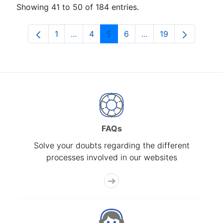
Showing 41 to 50 of 184 entries.
1
...
4
5
6
...
19
Page
Intermediate Pages Use TAB to navigat
Page
Page
Page
Intermediate Pages U
Page
FAQs
Solve your doubts regarding the different
processes involved in our websites