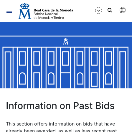
Navigation
Show/Hide
Show/Hide
Show/Hide
Show/Hide
Show/Hide
Information on Past Bids
Show/Hide
This section offers information on bids that have
already been awarded, as well as less recent past