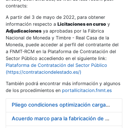
contracts:
Show/Hide
A partir del 3 de mayo de 2022, para obtener
información respecto a
Licitaciones en curso
y
Show/Hide
Adjudicaciones
ya aprobadas por la Fábrica
Show/Hide
Nacional de Moneda y Timbre - Real Casa de la
Moneda, puede acceder al perfil del contratante del
a FNMT-RCM en la Plataforma de Contratación del
Sector Público accediendo en el siguiente link:
Plataforma de Contratación del Sector Público
(https://contrataciondelestado.es/)
También podrá encontrar más información y algunos
de los procedimientos en
portallicitacion.fnmt.es
Pliego condiciones optimización cargas compras firmado
Show/Hide
Acuerdo marco para la fabricación de piezas