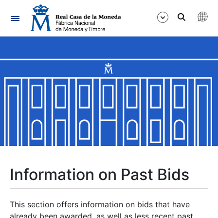
Navigation
Show/Hide
Show/Hide
Show/Hide
Show/Hide
Show/Hide
Information on Past Bids
Show/Hide
This section offers information on bids that have
already been awarded, as well as less recent past