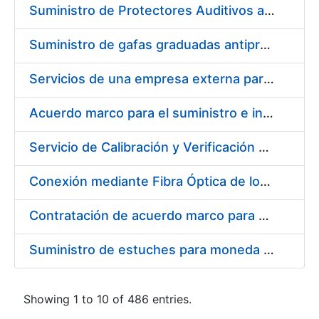
Suministro de Protectores Auditivos a medida para las personas trabajadoras de los Centros de Trabajo de Madrid y Burgos
Suministro de gafas graduadas antiproyecciones para los trabajadores de la FNMT-RCM en los centros de trabajo de Madrid y Burgos
Servicios de una empresa externa para el asesoramiento y resolución de los recursos de alzada que se presentan relacionados con procesos de selección para la FNMT-RCM
Acuerdo marco para el suministro e instalación de persianas, estores y otros complementos
Servicio de Calibración y Verificación Externa de los Equipos de Medición del Servicio de Prevención de la FNMT-RCM
Conexión mediante Fibra Óptica de los Centros de Proceso de Datos (CPDs) de las sedes de la FNMT-RCM de Burgos y Madrid
Contratación de acuerdo marco para el Suministro de Material de Electricidad para la Fábrica Nacional de Moneda y Timbre-Real Casa de la Moneda en su centro de trabajo de Burgos
Suministro de estuches para moneda de 30 €
Showing 1 to 10 of 486 entries.