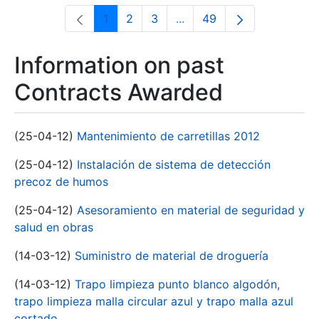
1
2
3
...
49
Page
Page
Page
Intermediate Pages Use T
Page
Information on past
Contracts Awarded
(25-04-12)
Mantenimiento de carretillas 2012
(25-04-12)
Instalación de sistema de detección
precoz de humos
(25-04-12)
Asesoramiento en material de seguridad y
salud en obras
(14-03-12)
Suministro de material de droguería
(14-03-12)
Trapo limpieza punto blanco algodón,
trapo limpieza malla circular azul y trapo malla azul
cortado