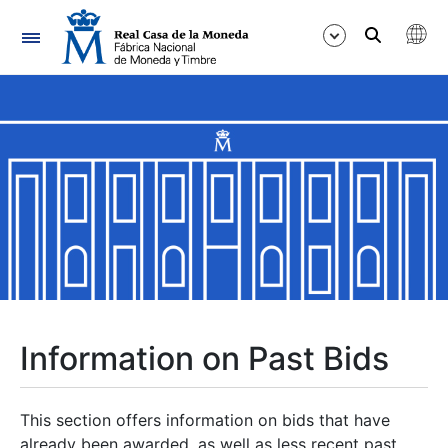
Navigation
Show/Hide
Show/Hide
Show/Hide
Show/Hide
Show/Hide
Information on Past Bids
Show/Hide
This section offers information on bids that have
already been awarded, as well as less recent past