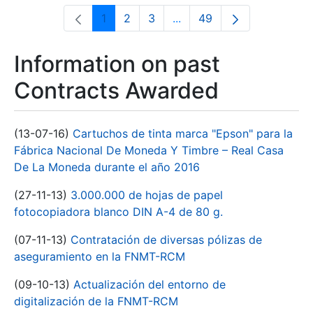
1
2
3
...
49
Page
Page
Page
Intermediate Pages Use T
Page
Information on past
Contracts Awarded
(13-07-16)
Cartuchos de tinta marca "Epson" para la
Fábrica Nacional De Moneda Y Timbre – Real Casa
De La Moneda durante el año 2016
(27-11-13)
3.000.000 de hojas de papel
fotocopiadora blanco DIN A-4 de 80 g.
(07-11-13)
Contratación de diversas pólizas de
aseguramiento en la FNMT-RCM
(09-10-13)
Actualización del entorno de
digitalización de la FNMT-RCM