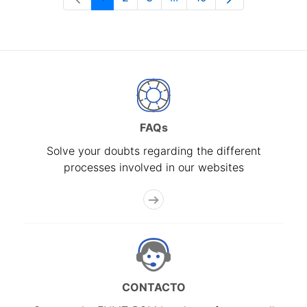
Page
Page
Page
Intermediate Pages Use T
Page
FAQs
Solve your doubts regarding the different
processes involved in our websites
CONTACTO