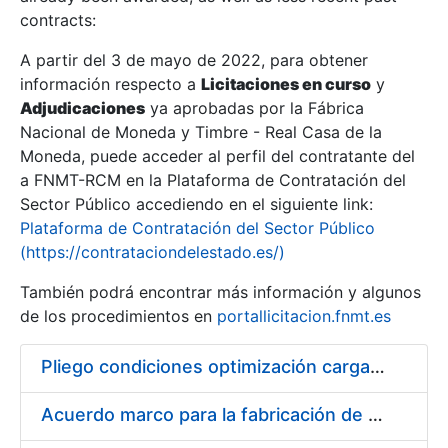
contracts:
Show/Hide
A partir del 3 de mayo de 2022, para obtener
información respecto a
Licitaciones en curso
y
Show/Hide
Adjudicaciones
ya aprobadas por la Fábrica
Show/Hide
Nacional de Moneda y Timbre - Real Casa de la
Moneda, puede acceder al perfil del contratante del
a FNMT-RCM en la Plataforma de Contratación del
Sector Público accediendo en el siguiente link:
Plataforma de Contratación del Sector Público
(https://contrataciondelestado.es/)
También podrá encontrar más información y algunos
de los procedimientos en
portallicitacion.fnmt.es
Pliego condiciones optimización cargas compras firmado
Show/Hide
Acuerdo marco para la fabricación de piezas