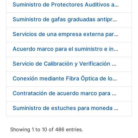
Suministro de Protectores Auditivos a medida para las personas trabajadoras de los Centros de Trabajo de Madrid y Burgos
Suministro de gafas graduadas antiproyecciones para los trabajadores de la FNMT-RCM en los centros de trabajo de Madrid y Burgos
Servicios de una empresa externa para el asesoramiento y resolución de los recursos de alzada que se presentan relacionados con procesos de selección para la FNMT-RCM
Acuerdo marco para el suministro e instalación de persianas, estores y otros complementos
Servicio de Calibración y Verificación Externa de los Equipos de Medición del Servicio de Prevención de la FNMT-RCM
Conexión mediante Fibra Óptica de los Centros de Proceso de Datos (CPDs) de las sedes de la FNMT-RCM de Burgos y Madrid
Contratación de acuerdo marco para el Suministro de Material de Electricidad para la Fábrica Nacional de Moneda y Timbre-Real Casa de la Moneda en su centro de trabajo de Burgos
Suministro de estuches para moneda de 30 €
Showing 1 to 10 of 486 entries.