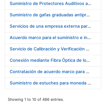
Suministro de Protectores Auditivos a medida para las personas trabajadoras de los Centros de Trabajo de Madrid y Burgos
Suministro de gafas graduadas antiproyecciones para los trabajadores de la FNMT-RCM en los centros de trabajo de Madrid y Burgos
Servicios de una empresa externa para el asesoramiento y resolución de los recursos de alzada que se presentan relacionados con procesos de selección para la FNMT-RCM
Acuerdo marco para el suministro e instalación de persianas, estores y otros complementos
Servicio de Calibración y Verificación Externa de los Equipos de Medición del Servicio de Prevención de la FNMT-RCM
Conexión mediante Fibra Óptica de los Centros de Proceso de Datos (CPDs) de las sedes de la FNMT-RCM de Burgos y Madrid
Contratación de acuerdo marco para el Suministro de Material de Electricidad para la Fábrica Nacional de Moneda y Timbre-Real Casa de la Moneda en su centro de trabajo de Burgos
Suministro de estuches para moneda de 30 €
Showing 1 to 10 of 486 entries.