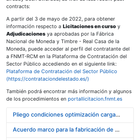
contracts:
Show/Hide
A partir del 3 de mayo de 2022, para obtener
información respecto a
Licitaciones en curso
y
Show/Hide
Adjudicaciones
ya aprobadas por la Fábrica
Show/Hide
Nacional de Moneda y Timbre - Real Casa de la
Moneda, puede acceder al perfil del contratante del
a FNMT-RCM en la Plataforma de Contratación del
Sector Público accediendo en el siguiente link:
Plataforma de Contratación del Sector Público
(https://contrataciondelestado.es/)
También podrá encontrar más información y algunos
de los procedimientos en
portallicitacion.fnmt.es
Pliego condiciones optimización cargas compras firmado
Show/Hide
Acuerdo marco para la fabricación de piezas