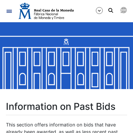
Navigation
Show/Hide
Show/Hide
Show/Hide
Show/Hide
Show/Hide
Information on Past Bids
Show/Hide
This section offers information on bids that have
already been awarded, as well as less recent past