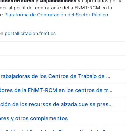
ciones en curso
y
Adjudicaciones
ya aprobadas por la
er al perfil del contratante del a FNMT-RCM en la
k:
Plataforma de Contratación del Sector Público
en
portallicitacion.fnmt.es
Suministro de Protectores Auditivos a medida para las personas trabajadoras de los Centros de Trabajo de Madrid y Burgos
Suministro de gafas graduadas antiproyecciones para los trabajadores de la FNMT-RCM en los centros de trabajo de Madrid y Burgos
Servicios de una empresa externa para el asesoramiento y resolución de los recursos de alzada que se presentan relacionados con procesos de selección para la FNMT-RCM
tores y otros complementos