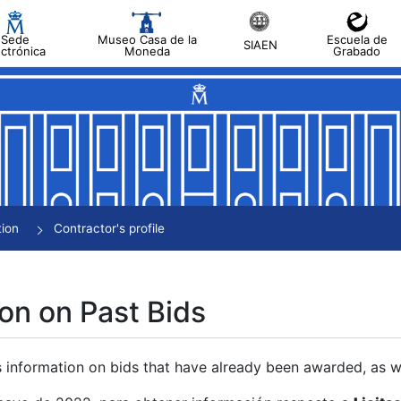
Sede
Museo Casa de la
Escuela de
SIAEN
ectrónica
Moneda
Grabado
tion
Contractor's profile
on on Past Bids
s information on bids that have already been awarded, as we