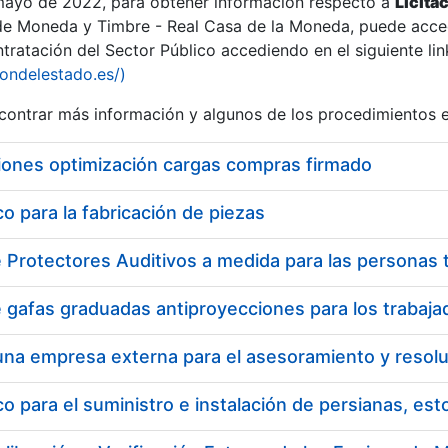
 mayo de 2022, para obtener información respecto a
Licita
de Moneda y Timbre - Real Casa de la Moneda, puede acced
ratación del Sector Público accediendo en el siguiente lin
iondelestado.es/)
ontrar más información y algunos de los procedimientos 
iones optimización cargas compras firmado
 para la fabricación de piezas
 para el suministro e instalación de persianas, es