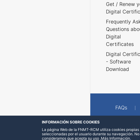
Get / Renew y
Digital Certifi
Frequently As
Questions abo
Digital
Certificates
Digital Certifi
- Software
Download
FAQs
INFORMACIÓN SOBRE COOKIES
La página Web de la FNMT-RCM utiliza cookies propias y
seleccionadas por el usuario durante su navegación. No
consideramos que acepta su uso
.
Más Información
.