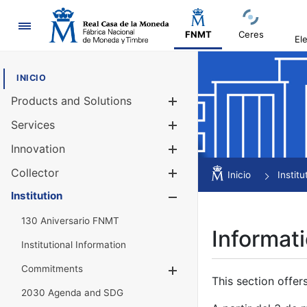
Navigation
FNMT
Ceres
El
INICIO
Products and Solutions
Show/Hide
Services
Show/Hide
Innovation
Show/Hide
Collector
Show/Hide
Inicio
Institu
Institution
Show/Hide
130 Aniversario FNMT
Informati
Institutional Information
Commitments
Show/Hide
This section offer
2030 Agenda and SDG