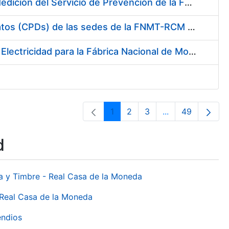
Servicio de Calibración y Verificación Externa de los Equipos de Medición del Servicio de Prevención de la FNMT-RCM
Conexión mediante Fibra Óptica de los Centros de Proceso de Datos (CPDs) de las sedes de la FNMT-RCM de Burgos y Madrid
Contratación de acuerdo marco para el Suministro de Material de Electricidad para la Fábrica Nacional de Moneda y Timbre-Real Casa de la Moneda en su centro de trabajo de Burgos
1
2
3
...
49
Page
Page
Page
Intermediate Pa
Page
d
da y Timbre - Real Casa de la Moneda
 Real Casa de la Moneda
endios