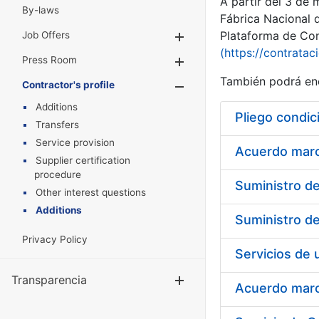
A partir del 3 de
By-laws
Fábrica Nacional 
Plataforma de Cont
Job Offers
Show/Hide
(https://contratac
Press Room
Show/Hide
También podrá enc
Contractor's profile
Show/Hide
Additions
Pliego condic
Transfers
Service provision
Acuerdo marco
Supplier certification
procedure
Other interest questions
Additions
Privacy Policy
Transparencia
Show/Hide
Acuerdo marco