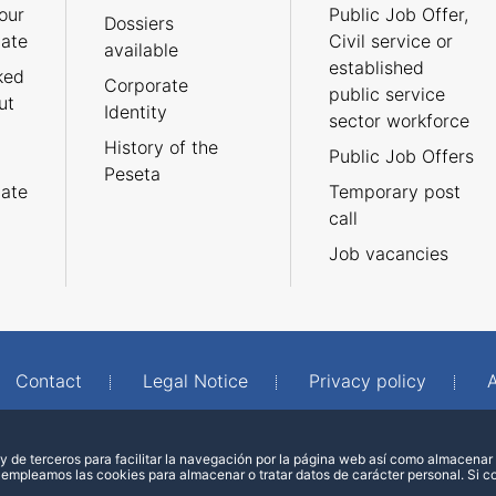
our
Public Job Offer,
Dossiers
cate
Civil service or
available
established
ked
Corporate
public service
ut
Identity
sector workforce
History of the
Public Job Offers
Peseta
cate
Temporary post
call
Job vacancies
Contact
Legal Notice
Privacy policy
A
 de terceros para facilitar la navegación por la página web así como almacenar 
 empleamos las cookies para almacenar o tratar datos de carácter personal. Si 