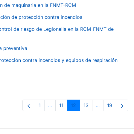
ión de maquinaria en la FNMT-RCM
ción de protección contra incendios
 control de riesgo de Legionella en la RCM-FNMT de
a preventiva
rotección contra incendios y equipos de respiración
1
...
11
12
13
...
19
Page
Intermediate Pages Use TAB to navig
Page
Page
Page
Intermediate Pa
Page