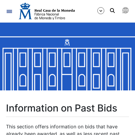
Navigation
Show/Hide
Show/Hide
Show/Hide
Show/Hide
Show/Hide
Information on Past Bids
Show/Hide
This section offers information on bids that have
already been awarded, as well as less recent past