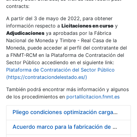
contracts:
Show/Hide
A partir del 3 de mayo de 2022, para obtener
información respecto a
Licitaciones en curso
y
Show/Hide
Adjudicaciones
ya aprobadas por la Fábrica
Show/Hide
Nacional de Moneda y Timbre - Real Casa de la
Moneda, puede acceder al perfil del contratante del
a FNMT-RCM en la Plataforma de Contratación del
Sector Público accediendo en el siguiente link:
Plataforma de Contratación del Sector Público
(https://contrataciondelestado.es/)
También podrá encontrar más información y algunos
de los procedimientos en
portallicitacion.fnmt.es
Pliego condiciones optimización cargas compras firmado
Show/Hide
Acuerdo marco para la fabricación de piezas