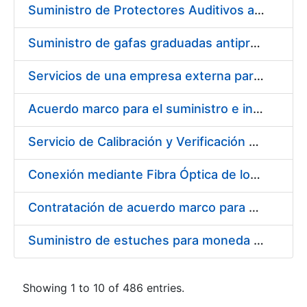
Suministro de Protectores Auditivos a medida para las personas trabajadoras de los Centros de Trabajo de Madrid y Burgos
Suministro de gafas graduadas antiproyecciones para los trabajadores de la FNMT-RCM en los centros de trabajo de Madrid y Burgos
Servicios de una empresa externa para el asesoramiento y resolución de los recursos de alzada que se presentan relacionados con procesos de selección para la FNMT-RCM
Acuerdo marco para el suministro e instalación de persianas, estores y otros complementos
Servicio de Calibración y Verificación Externa de los Equipos de Medición del Servicio de Prevención de la FNMT-RCM
Conexión mediante Fibra Óptica de los Centros de Proceso de Datos (CPDs) de las sedes de la FNMT-RCM de Burgos y Madrid
Contratación de acuerdo marco para el Suministro de Material de Electricidad para la Fábrica Nacional de Moneda y Timbre-Real Casa de la Moneda en su centro de trabajo de Burgos
Suministro de estuches para moneda de 30 €
Showing 1 to 10 of 486 entries.