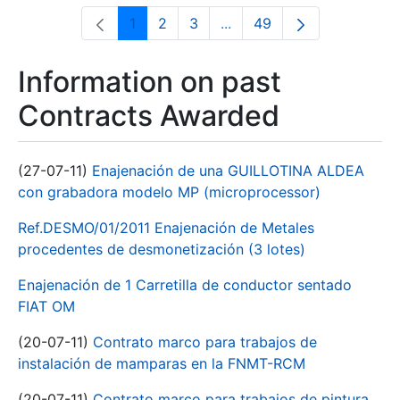
1
2
3
...
49
Page
Page
Page
Intermediate Pages Use T
Page
Information on past
Contracts Awarded
(27-07-11)
Enajenación de una GUILLOTINA ALDEA
con grabadora modelo MP (microprocessor)
Ref.DESMO/01/2011 Enajenación de Metales
procedentes de desmonetización (3 lotes)
Enajenación de 1 Carretilla de conductor sentado
FIAT OM
(20-07-11)
Contrato marco para trabajos de
instalación de mamparas en la FNMT-RCM
(20-07-11)
Contrato marco para trabajos de pintura