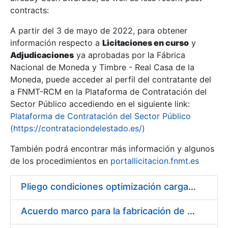
contracts:
Show/Hide
A partir del 3 de mayo de 2022, para obtener
información respecto a
Licitaciones en curso
y
Show/Hide
Adjudicaciones
ya aprobadas por la Fábrica
Show/Hide
Nacional de Moneda y Timbre - Real Casa de la
Moneda, puede acceder al perfil del contratante del
a FNMT-RCM en la Plataforma de Contratación del
Sector Público accediendo en el siguiente link:
Plataforma de Contratación del Sector Público
(https://contrataciondelestado.es/)
También podrá encontrar más información y algunos
de los procedimientos en
portallicitacion.fnmt.es
Pliego condiciones optimización cargas compras firmado
Show/Hide
Acuerdo marco para la fabricación de piezas