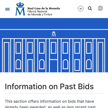
Navigation
Show/Hide
Show/Hide
Show/Hide
Show/Hide
Show/Hide
Information on Past Bids
Show/Hide
This section offers information on bids that have
already been awarded, as well as less recent past