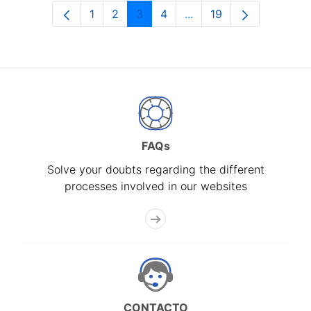
1
2
3
4
...
19
Page
Page
Page
Page
Intermediate Pages Use
Page
FAQs
Solve your doubts regarding the different
processes involved in our websites
CONTACTO