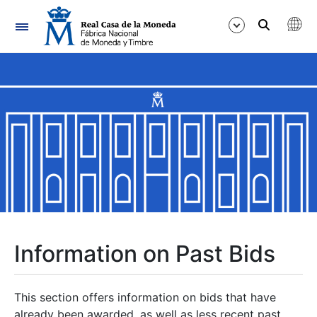
Navigation
Show/Hide
Show/Hide
Show/Hide
Show/Hide
Show/Hide
Information on Past Bids
Show/Hide
This section offers information on bids that have
already been awarded, as well as less recent past