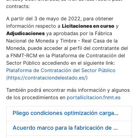
contracts:
Show/Hide
A partir del 3 de mayo de 2022, para obtener
información respecto a
Licitaciones en curso
y
Show/Hide
Adjudicaciones
ya aprobadas por la Fábrica
Show/Hide
Nacional de Moneda y Timbre - Real Casa de la
Moneda, puede acceder al perfil del contratante del
a FNMT-RCM en la Plataforma de Contratación del
Sector Público accediendo en el siguiente link:
Plataforma de Contratación del Sector Público
(https://contrataciondelestado.es/)
También podrá encontrar más información y algunos
de los procedimientos en
portallicitacion.fnmt.es
Pliego condiciones optimización cargas compras firmado
Show/Hide
Acuerdo marco para la fabricación de piezas