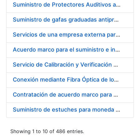
Suministro de Protectores Auditivos a medida para las personas trabajadoras de los Centros de Trabajo de Madrid y Burgos
Suministro de gafas graduadas antiproyecciones para los trabajadores de la FNMT-RCM en los centros de trabajo de Madrid y Burgos
Servicios de una empresa externa para el asesoramiento y resolución de los recursos de alzada que se presentan relacionados con procesos de selección para la FNMT-RCM
Acuerdo marco para el suministro e instalación de persianas, estores y otros complementos
Servicio de Calibración y Verificación Externa de los Equipos de Medición del Servicio de Prevención de la FNMT-RCM
Conexión mediante Fibra Óptica de los Centros de Proceso de Datos (CPDs) de las sedes de la FNMT-RCM de Burgos y Madrid
Contratación de acuerdo marco para el Suministro de Material de Electricidad para la Fábrica Nacional de Moneda y Timbre-Real Casa de la Moneda en su centro de trabajo de Burgos
Suministro de estuches para moneda de 30 €
Showing 1 to 10 of 486 entries.