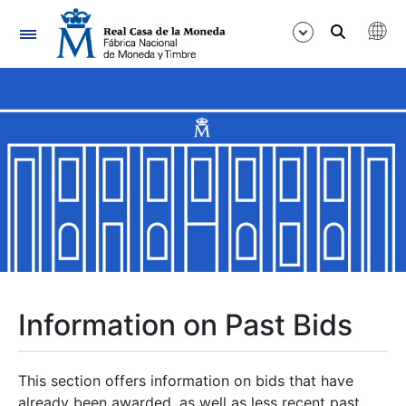
Navigation
Show/Hide
Show/Hide
Show/Hide
Show/Hide
Show/Hide
Information on Past Bids
Show/Hide
This section offers information on bids that have
already been awarded, as well as less recent past