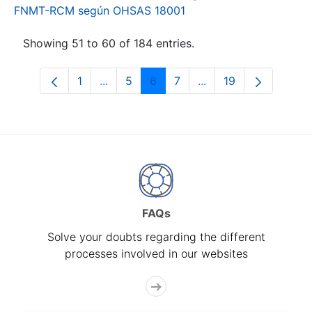
FNMT-RCM según OHSAS 18001
Showing 51 to 60 of 184 entries.
1
...
5
6
7
...
19
Page
Intermediate Pages Use TAB to navigat
Page
Page
Page
Intermediate Pages U
Page
FAQs
Solve your doubts regarding the different
processes involved in our websites