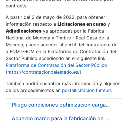
contracts:
Show/Hide
A partir del 3 de mayo de 2022, para obtener
información respecto a
Licitaciones en curso
y
Show/Hide
Adjudicaciones
ya aprobadas por la Fábrica
Show/Hide
Nacional de Moneda y Timbre - Real Casa de la
Moneda, puede acceder al perfil del contratante del
a FNMT-RCM en la Plataforma de Contratación del
Sector Público accediendo en el siguiente link:
Plataforma de Contratación del Sector Público
(https://contrataciondelestado.es/)
También podrá encontrar más información y algunos
de los procedimientos en
portallicitacion.fnmt.es
Pliego condiciones optimización cargas compras firmado
Show/Hide
Acuerdo marco para la fabricación de piezas