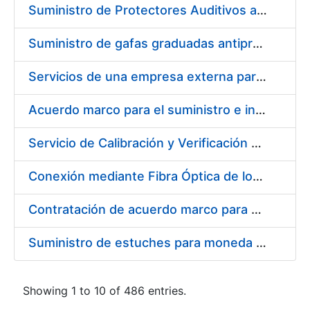
Suministro de Protectores Auditivos a medida para las personas trabajadoras de los Centros de Trabajo de Madrid y Burgos
Suministro de gafas graduadas antiproyecciones para los trabajadores de la FNMT-RCM en los centros de trabajo de Madrid y Burgos
Servicios de una empresa externa para el asesoramiento y resolución de los recursos de alzada que se presentan relacionados con procesos de selección para la FNMT-RCM
Acuerdo marco para el suministro e instalación de persianas, estores y otros complementos
Servicio de Calibración y Verificación Externa de los Equipos de Medición del Servicio de Prevención de la FNMT-RCM
Conexión mediante Fibra Óptica de los Centros de Proceso de Datos (CPDs) de las sedes de la FNMT-RCM de Burgos y Madrid
Contratación de acuerdo marco para el Suministro de Material de Electricidad para la Fábrica Nacional de Moneda y Timbre-Real Casa de la Moneda en su centro de trabajo de Burgos
Suministro de estuches para moneda de 30 €
Showing 1 to 10 of 486 entries.