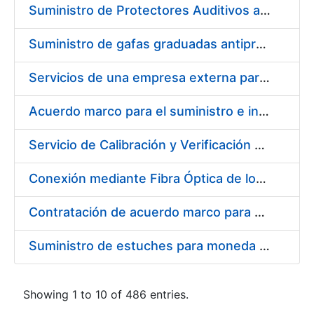
Suministro de Protectores Auditivos a medida para las personas trabajadoras de los Centros de Trabajo de Madrid y Burgos
Suministro de gafas graduadas antiproyecciones para los trabajadores de la FNMT-RCM en los centros de trabajo de Madrid y Burgos
Servicios de una empresa externa para el asesoramiento y resolución de los recursos de alzada que se presentan relacionados con procesos de selección para la FNMT-RCM
Acuerdo marco para el suministro e instalación de persianas, estores y otros complementos
Servicio de Calibración y Verificación Externa de los Equipos de Medición del Servicio de Prevención de la FNMT-RCM
Conexión mediante Fibra Óptica de los Centros de Proceso de Datos (CPDs) de las sedes de la FNMT-RCM de Burgos y Madrid
Contratación de acuerdo marco para el Suministro de Material de Electricidad para la Fábrica Nacional de Moneda y Timbre-Real Casa de la Moneda en su centro de trabajo de Burgos
Suministro de estuches para moneda de 30 €
Showing 1 to 10 of 486 entries.