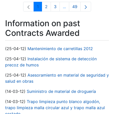
1
2
3
...
49
Page
Page
Page
Intermediate Pages Use T
Page
Information on past
Contracts Awarded
(25-04-12)
Mantenimiento de carretillas 2012
(25-04-12)
Instalación de sistema de detección
precoz de humos
(25-04-12)
Asesoramiento en material de seguridad y
salud en obras
(14-03-12)
Suministro de material de droguería
(14-03-12)
Trapo limpieza punto blanco algodón,
trapo limpieza malla circular azul y trapo malla azul
cortado