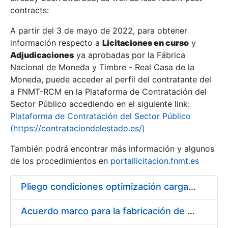
contracts:
Show/Hide
A partir del 3 de mayo de 2022, para obtener
información respecto a
Licitaciones en curso
y
Show/Hide
Adjudicaciones
ya aprobadas por la Fábrica
Show/Hide
Nacional de Moneda y Timbre - Real Casa de la
Moneda, puede acceder al perfil del contratante del
a FNMT-RCM en la Plataforma de Contratación del
Sector Público accediendo en el siguiente link:
Plataforma de Contratación del Sector Público
(https://contrataciondelestado.es/)
También podrá encontrar más información y algunos
de los procedimientos en
portallicitacion.fnmt.es
Pliego condiciones optimización cargas compras firmado
Show/Hide
Acuerdo marco para la fabricación de piezas