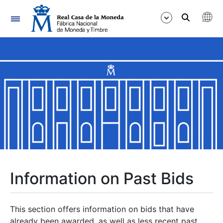
Navigation
Show/Hide
Show/Hide
Show/Hide
Show/Hide
Show/Hide
Information on Past Bids
Show/Hide
This section offers information on bids that have
already been awarded, as well as less recent past