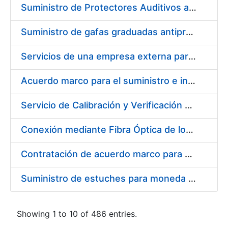
Suministro de Protectores Auditivos a medida para las personas trabajadoras de los Centros de Trabajo de Madrid y Burgos
Suministro de gafas graduadas antiproyecciones para los trabajadores de la FNMT-RCM en los centros de trabajo de Madrid y Burgos
Servicios de una empresa externa para el asesoramiento y resolución de los recursos de alzada que se presentan relacionados con procesos de selección para la FNMT-RCM
Acuerdo marco para el suministro e instalación de persianas, estores y otros complementos
Servicio de Calibración y Verificación Externa de los Equipos de Medición del Servicio de Prevención de la FNMT-RCM
Conexión mediante Fibra Óptica de los Centros de Proceso de Datos (CPDs) de las sedes de la FNMT-RCM de Burgos y Madrid
Contratación de acuerdo marco para el Suministro de Material de Electricidad para la Fábrica Nacional de Moneda y Timbre-Real Casa de la Moneda en su centro de trabajo de Burgos
Suministro de estuches para moneda de 30 €
Showing 1 to 10 of 486 entries.