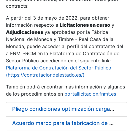
contracts:
Show/Hide
A partir del 3 de mayo de 2022, para obtener
información respecto a
Licitaciones en curso
y
Show/Hide
Adjudicaciones
ya aprobadas por la Fábrica
Show/Hide
Nacional de Moneda y Timbre - Real Casa de la
Moneda, puede acceder al perfil del contratante del
a FNMT-RCM en la Plataforma de Contratación del
Sector Público accediendo en el siguiente link:
Plataforma de Contratación del Sector Público
(https://contrataciondelestado.es/)
También podrá encontrar más información y algunos
de los procedimientos en
portallicitacion.fnmt.es
Pliego condiciones optimización cargas compras firmado
Show/Hide
Acuerdo marco para la fabricación de piezas