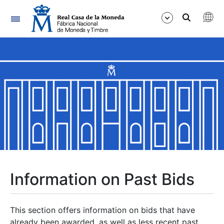
Navigation
Show/Hide
Show/Hide
Show/Hide
Show/Hide
Show/Hide
Information on Past Bids
Show/Hide
This section offers information on bids that have
already been awarded, as well as less recent past