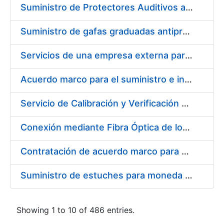
Suministro de Protectores Auditivos a medida para las personas trabajadoras de los Centros de Trabajo de Madrid y Burgos
Suministro de gafas graduadas antiproyecciones para los trabajadores de la FNMT-RCM en los centros de trabajo de Madrid y Burgos
Servicios de una empresa externa para el asesoramiento y resolución de los recursos de alzada que se presentan relacionados con procesos de selección para la FNMT-RCM
Acuerdo marco para el suministro e instalación de persianas, estores y otros complementos
Servicio de Calibración y Verificación Externa de los Equipos de Medición del Servicio de Prevención de la FNMT-RCM
Conexión mediante Fibra Óptica de los Centros de Proceso de Datos (CPDs) de las sedes de la FNMT-RCM de Burgos y Madrid
Contratación de acuerdo marco para el Suministro de Material de Electricidad para la Fábrica Nacional de Moneda y Timbre-Real Casa de la Moneda en su centro de trabajo de Burgos
Suministro de estuches para moneda de 30 €
Showing 1 to 10 of 486 entries.