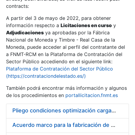
contracts:
Show/Hide
A partir del 3 de mayo de 2022, para obtener
información respecto a
Licitaciones en curso
y
Show/Hide
Adjudicaciones
ya aprobadas por la Fábrica
Show/Hide
Nacional de Moneda y Timbre - Real Casa de la
Moneda, puede acceder al perfil del contratante del
a FNMT-RCM en la Plataforma de Contratación del
Sector Público accediendo en el siguiente link:
Plataforma de Contratación del Sector Público
(https://contrataciondelestado.es/)
También podrá encontrar más información y algunos
de los procedimientos en
portallicitacion.fnmt.es
Pliego condiciones optimización cargas compras firmado
Show/Hide
Acuerdo marco para la fabricación de piezas