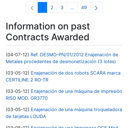
1
2
3
...
49
Page
Page
Page
Intermediate Pages Use T
Page
Information on past
Contracts Awarded
(04-07-12)
Ref. DESMO-PN/01/2012 Enajenación de
Metales procedentes de desmonetización (3 lotes)
(03-05-12)
Enajenación de dos robots SCARA marca
CERTILINE 2 RO-TR
(03-05-12)
Enajenación de una máquina de impresión
RISO MOD. GR3770
(03-05-12)
Enajenación de una máquina troqueladora
de tarjetas LOUDA
(03-05-12)
Enajenación de una impresora OCE Mod.