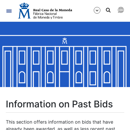
Navigation
Show/Hide
Show/Hide
Show/Hide
Show/Hide
Show/Hide
Information on Past Bids
Show/Hide
This section offers information on bids that have
already been awarded, as well as less recent past