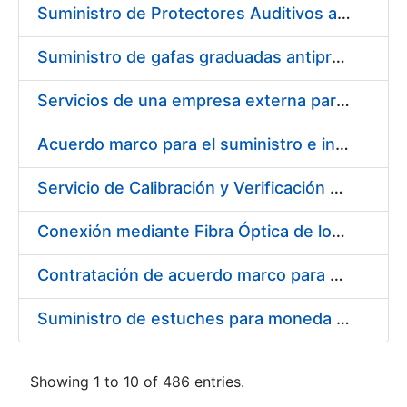
Suministro de Protectores Auditivos a medida para las personas trabajadoras de los Centros de Trabajo de Madrid y Burgos
Suministro de gafas graduadas antiproyecciones para los trabajadores de la FNMT-RCM en los centros de trabajo de Madrid y Burgos
Servicios de una empresa externa para el asesoramiento y resolución de los recursos de alzada que se presentan relacionados con procesos de selección para la FNMT-RCM
Acuerdo marco para el suministro e instalación de persianas, estores y otros complementos
Servicio de Calibración y Verificación Externa de los Equipos de Medición del Servicio de Prevención de la FNMT-RCM
Conexión mediante Fibra Óptica de los Centros de Proceso de Datos (CPDs) de las sedes de la FNMT-RCM de Burgos y Madrid
Contratación de acuerdo marco para el Suministro de Material de Electricidad para la Fábrica Nacional de Moneda y Timbre-Real Casa de la Moneda en su centro de trabajo de Burgos
Suministro de estuches para moneda de 30 €
Showing 1 to 10 of 486 entries.