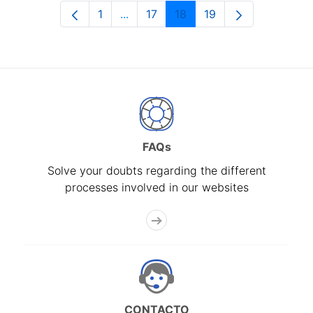
1
...
17
18
19
Page
Intermediate Pages Use TAB to navi
Page
Page
Page
FAQs
Solve your doubts regarding the different
processes involved in our websites
CONTACTO