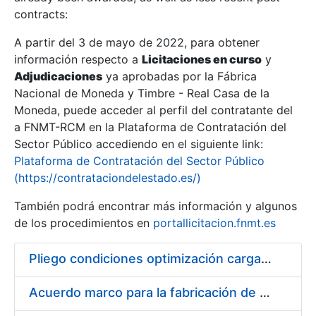
contracts:
Show/Hide
A partir del 3 de mayo de 2022, para obtener
información respecto a
Licitaciones en curso
y
Show/Hide
Adjudicaciones
ya aprobadas por la Fábrica
Show/Hide
Nacional de Moneda y Timbre - Real Casa de la
Moneda, puede acceder al perfil del contratante del
a FNMT-RCM en la Plataforma de Contratación del
Sector Público accediendo en el siguiente link:
Plataforma de Contratación del Sector Público
(https://contrataciondelestado.es/)
También podrá encontrar más información y algunos
de los procedimientos en
portallicitacion.fnmt.es
Pliego condiciones optimización cargas compras firmado
Show/Hide
Acuerdo marco para la fabricación de piezas