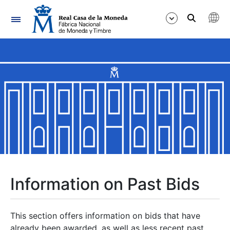
Navigation
Show/Hide
Show/Hide
Show/Hide
Show/Hide
Show/Hide
Information on Past Bids
Show/Hide
This section offers information on bids that have
already been awarded, as well as less recent past