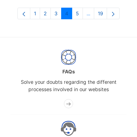
1
2
3
4
5
...
19
Page
Page
Page
Page
Page
Intermediate Pages U
Page
FAQs
Solve your doubts regarding the different
processes involved in our websites