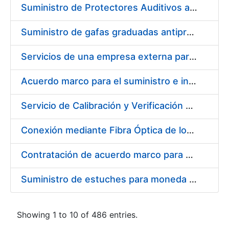
Suministro de Protectores Auditivos a medida para las personas trabajadoras de los Centros de Trabajo de Madrid y Burgos
Suministro de gafas graduadas antiproyecciones para los trabajadores de la FNMT-RCM en los centros de trabajo de Madrid y Burgos
Servicios de una empresa externa para el asesoramiento y resolución de los recursos de alzada que se presentan relacionados con procesos de selección para la FNMT-RCM
Acuerdo marco para el suministro e instalación de persianas, estores y otros complementos
Servicio de Calibración y Verificación Externa de los Equipos de Medición del Servicio de Prevención de la FNMT-RCM
Conexión mediante Fibra Óptica de los Centros de Proceso de Datos (CPDs) de las sedes de la FNMT-RCM de Burgos y Madrid
Contratación de acuerdo marco para el Suministro de Material de Electricidad para la Fábrica Nacional de Moneda y Timbre-Real Casa de la Moneda en su centro de trabajo de Burgos
Suministro de estuches para moneda de 30 €
Showing 1 to 10 of 486 entries.