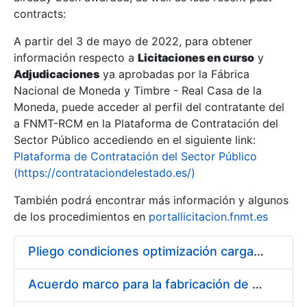
contracts:
Show/Hide
A partir del 3 de mayo de 2022, para obtener
información respecto a
Licitaciones en curso
y
Show/Hide
Adjudicaciones
ya aprobadas por la Fábrica
Show/Hide
Nacional de Moneda y Timbre - Real Casa de la
Moneda, puede acceder al perfil del contratante del
a FNMT-RCM en la Plataforma de Contratación del
Sector Público accediendo en el siguiente link:
Plataforma de Contratación del Sector Público
(https://contrataciondelestado.es/)
También podrá encontrar más información y algunos
de los procedimientos en
portallicitacion.fnmt.es
Pliego condiciones optimización cargas compras firmado
Show/Hide
Acuerdo marco para la fabricación de piezas