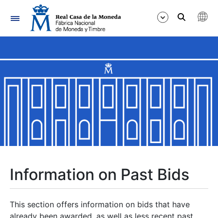
Navigation
Show/Hide
Show/Hide
Show/Hide
Show/Hide
Show/Hide
Information on Past Bids
Show/Hide
This section offers information on bids that have
already been awarded, as well as less recent past