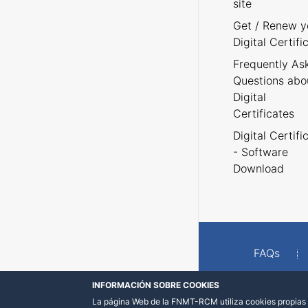
site
Get / Renew y
Digital Certifi
Frequently As
Questions abo
Digital
Certificates
Digital Certifi
- Software
Download
FAQs
INFORMACIÓN SOBRE COOKIES
La página Web de la FNMT-RCM utiliza cookies propias y