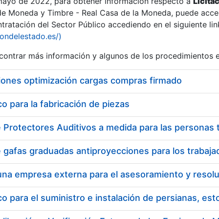
 mayo de 2022, para obtener información respecto a
Licita
de Moneda y Timbre - Real Casa de la Moneda, puede acced
ratación del Sector Público accediendo en el siguiente lin
iondelestado.es/)
ontrar más información y algunos de los procedimientos 
iones optimización cargas compras firmado
 para la fabricación de piezas
 para el suministro e instalación de persianas, es