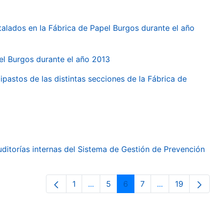
talados en la Fábrica de Papel Burgos durante el año
pel Burgos durante el año 2013
ipastos de las distintas secciones de la Fábrica de
ditorías internas del Sistema de Gestión de Prevención
1
...
5
6
7
...
19
Page
Intermediate Pages Use TAB to nav
Page
Page
Page
Intermediate Pa
Page