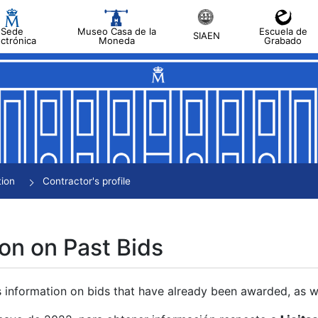
Sede
Museo Casa de la
Escuela de
SIAEN
ectrónica
Moneda
Grabado
tion
Contractor's profile
on on Past Bids
s information on bids that have already been awarded, as we