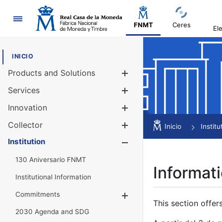
Navigation
FNMT
Ceres
El
INICIO
Products and Solutions
Show/Hide
Services
Show/Hide
Innovation
Show/Hide
Collector
Show/Hide
Inicio
Institu
Institution
Show/Hide
130 Aniversario FNMT
Informati
Institutional Information
Commitments
Show/Hide
This section offer
2030 Agenda and SDG