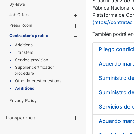
A partir del 3 de
By-laws
Fábrica Nacional 
Plataforma de Cont
Job Offers
Show/Hide
(https://contratac
Press Room
Show/Hide
También podrá enc
Contractor's profile
Show/Hide
Additions
Pliego condic
Transfers
Service provision
Acuerdo marco
Supplier certification
procedure
Other interest questions
Additions
Privacy Policy
Transparencia
Show/Hide
Acuerdo marco