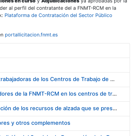
ciones en curso
y
Adjudicaciones
ya aprobadas por la
er al perfil del contratante del a FNMT-RCM en la
k:
Plataforma de Contratación del Sector Público
en
portallicitacion.fnmt.es
Suministro de Protectores Auditivos a medida para las personas trabajadoras de los Centros de Trabajo de Madrid y Burgos
Suministro de gafas graduadas antiproyecciones para los trabajadores de la FNMT-RCM en los centros de trabajo de Madrid y Burgos
Servicios de una empresa externa para el asesoramiento y resolución de los recursos de alzada que se presentan relacionados con procesos de selección para la FNMT-RCM
tores y otros complementos