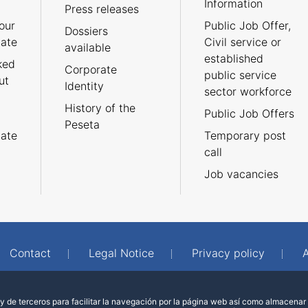
Information
Press releases
our
Public Job Offer,
Dossiers
cate
Civil service or
available
established
ked
Corporate
public service
ut
Identity
sector workforce
History of the
Public Job Offers
Peseta
cate
Temporary post
call
Job vacancies
Contact
Legal Notice
Privacy policy
A
 de terceros para facilitar la navegación por la página web así como almacenar 