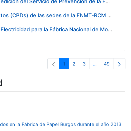
Servicio de Calibración y Verificación Externa de los Equipos de Medición del Servicio de Prevención de la FNMT-RCM
Conexión mediante Fibra Óptica de los Centros de Proceso de Datos (CPDs) de las sedes de la FNMT-RCM de Burgos y Madrid
Contratación de acuerdo marco para el Suministro de Material de Electricidad para la Fábrica Nacional de Moneda y Timbre-Real Casa de la Moneda en su centro de trabajo de Burgos
1
2
3
...
49
Page
Page
Page
Intermediate Pa
Page
d
dos en la Fábrica de Papel Burgos durante el año 2013