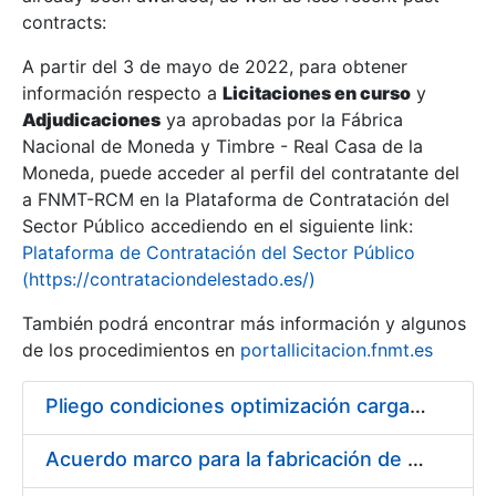
contracts:
Show/Hide
A partir del 3 de mayo de 2022, para obtener
información respecto a
Licitaciones en curso
y
Show/Hide
Adjudicaciones
ya aprobadas por la Fábrica
Show/Hide
Nacional de Moneda y Timbre - Real Casa de la
Moneda, puede acceder al perfil del contratante del
a FNMT-RCM en la Plataforma de Contratación del
Sector Público accediendo en el siguiente link:
Plataforma de Contratación del Sector Público
(https://contrataciondelestado.es/)
También podrá encontrar más información y algunos
de los procedimientos en
portallicitacion.fnmt.es
Pliego condiciones optimización cargas compras firmado
Show/Hide
Acuerdo marco para la fabricación de piezas