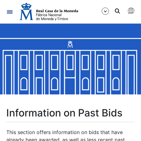
Navigation
Show/Hide
Show/Hide
Show/Hide
Show/Hide
Show/Hide
Information on Past Bids
Show/Hide
This section offers information on bids that have
already been awarded, as well as less recent past