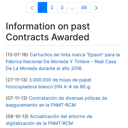
1
2
3
...
49
Page
Page
Page
Intermediate Pages Use T
Page
Information on past
Contracts Awarded
(13-07-16)
Cartuchos de tinta marca "Epson" para la
Fábrica Nacional De Moneda Y Timbre – Real Casa
De La Moneda durante el año 2016
(27-11-13)
3.000.000 de hojas de papel
fotocopiadora blanco DIN A-4 de 80 g.
(07-11-13)
Contratación de diversas pólizas de
aseguramiento en la FNMT-RCM
(09-10-13)
Actualización del entorno de
digitalización de la FNMT-RCM