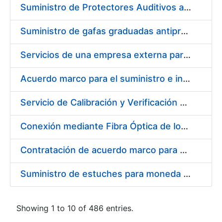
Suministro de Protectores Auditivos a medida para las personas trabajadoras de los Centros de Trabajo de Madrid y Burgos
Suministro de gafas graduadas antiproyecciones para los trabajadores de la FNMT-RCM en los centros de trabajo de Madrid y Burgos
Servicios de una empresa externa para el asesoramiento y resolución de los recursos de alzada que se presentan relacionados con procesos de selección para la FNMT-RCM
Acuerdo marco para el suministro e instalación de persianas, estores y otros complementos
Servicio de Calibración y Verificación Externa de los Equipos de Medición del Servicio de Prevención de la FNMT-RCM
Conexión mediante Fibra Óptica de los Centros de Proceso de Datos (CPDs) de las sedes de la FNMT-RCM de Burgos y Madrid
Contratación de acuerdo marco para el Suministro de Material de Electricidad para la Fábrica Nacional de Moneda y Timbre-Real Casa de la Moneda en su centro de trabajo de Burgos
Suministro de estuches para moneda de 30 €
Showing 1 to 10 of 486 entries.