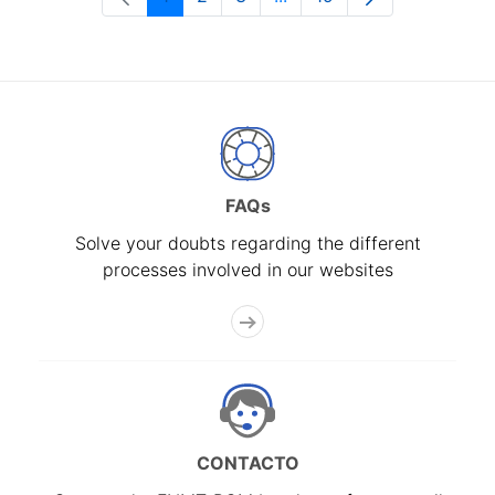
Page
Page
Page
Intermediate Pages Use T
Page
FAQs
Solve your doubts regarding the different
processes involved in our websites
CONTACTO