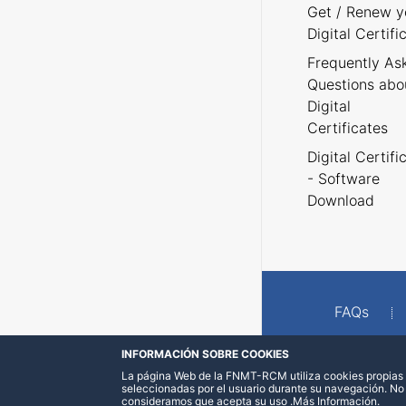
Get / Renew y
Digital Certifi
Frequently As
Questions abo
Digital
Certificates
Digital Certifi
- Software
Download
FAQs
INFORMACIÓN SOBRE COOKIES
La página Web de la FNMT-RCM utiliza cookies propias y
seleccionadas por el usuario durante su navegación. No
consideramos que acepta su uso
.
Más Información
.