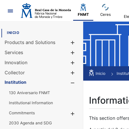
Navigation
FNMT
Ceres
El
INICIO
Products and Solutions
Show/Hide
Services
Show/Hide
Innovation
Show/Hide
Collector
Show/Hide
Inicio
Institu
Institution
Show/Hide
130 Aniversario FNMT
Informati
Institutional Information
Commitments
Show/Hide
This section offer
2030 Agenda and SDG