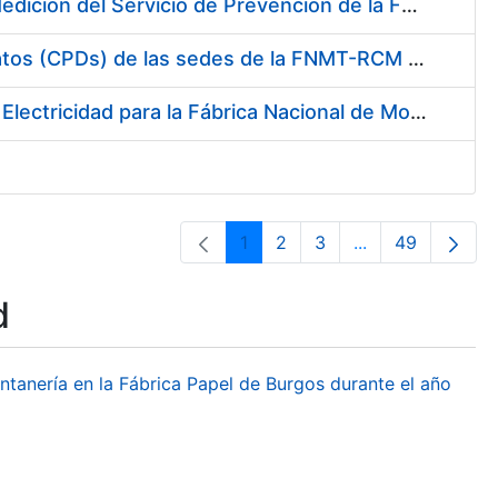
Servicio de Calibración y Verificación Externa de los Equipos de Medición del Servicio de Prevención de la FNMT-RCM
Conexión mediante Fibra Óptica de los Centros de Proceso de Datos (CPDs) de las sedes de la FNMT-RCM de Burgos y Madrid
Contratación de acuerdo marco para el Suministro de Material de Electricidad para la Fábrica Nacional de Moneda y Timbre-Real Casa de la Moneda en su centro de trabajo de Burgos
1
2
3
...
49
Page
Page
Page
Intermediate Pa
Page
d
ontanería en la Fábrica Papel de Burgos durante el año