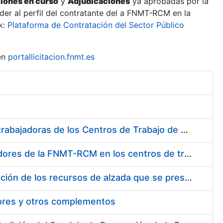
ciones en curso
y
Adjudicaciones
ya aprobadas por la
er al perfil del contratante del a FNMT-RCM en la
k:
Plataforma de Contratación del Sector Público
en
portallicitacion.fnmt.es
Suministro de Protectores Auditivos a medida para las personas trabajadoras de los Centros de Trabajo de Madrid y Burgos
Suministro de gafas graduadas antiproyecciones para los trabajadores de la FNMT-RCM en los centros de trabajo de Madrid y Burgos
Servicios de una empresa externa para el asesoramiento y resolución de los recursos de alzada que se presentan relacionados con procesos de selección para la FNMT-RCM
tores y otros complementos