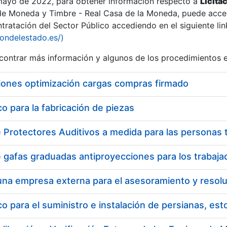
 mayo de 2022, para obtener información respecto a
Licita
de Moneda y Timbre - Real Casa de la Moneda, puede acced
ratación del Sector Público accediendo en el siguiente lin
iondelestado.es/)
ontrar más información y algunos de los procedimientos 
iones optimización cargas compras firmado
 para la fabricación de piezas
 para el suministro e instalación de persianas, es