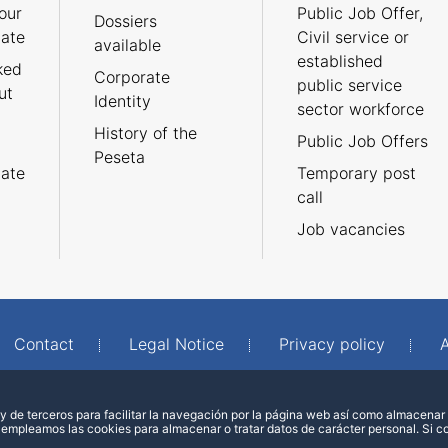
our
Public Job Offer,
Dossiers
cate
Civil service or
available
established
ked
Corporate
public service
ut
Identity
sector workforce
History of the
Public Job Offers
Peseta
cate
Temporary post
call
Job vacancies
Contact
Legal Notice
Privacy policy
A
 de terceros para facilitar la navegación por la página web así como almacenar 
 empleamos las cookies para almacenar o tratar datos de carácter personal. Si 