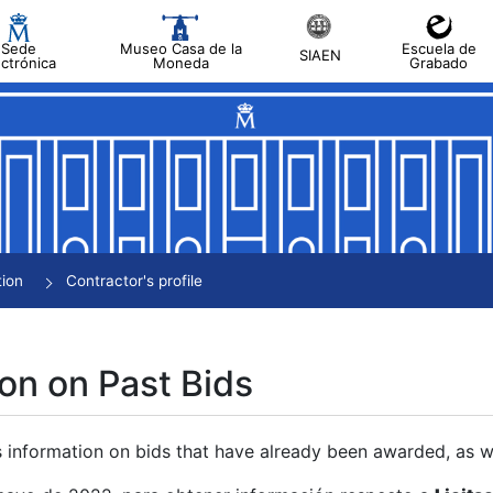
Sede
Museo Casa de la
Escuela de
SIAEN
ectrónica
Moneda
Grabado
tion
Contractor's profile
on on Past Bids
s information on bids that have already been awarded, as we