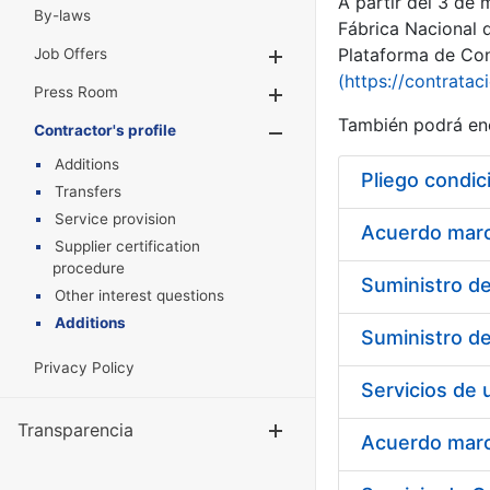
A partir del 3 de
By-laws
Fábrica Nacional 
Plataforma de Cont
Job Offers
Show/Hide
(https://contratac
Press Room
Show/Hide
También podrá enc
Contractor's profile
Show/Hide
Additions
Pliego condic
Transfers
Service provision
Acuerdo marco
Supplier certification
procedure
Other interest questions
Additions
Privacy Policy
Transparencia
Show/Hide
Acuerdo marco