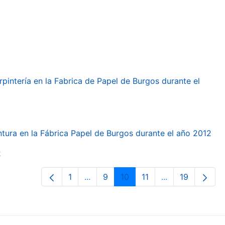
arpintería en la Fabrica de Papel de Burgos durante el
intura en la Fábrica Papel de Burgos durante el año 2012
2
1
...
9
10
11
...
19
Page
Intermediate Pages Use TAB to navi
Page
Page
Page
Intermediate Pa
Page