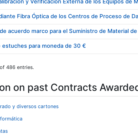
e estuches para moneda de 30 €
of 486 entries.
ion on past Contracts Awarde
rado y diversos cartones
formática
ntas