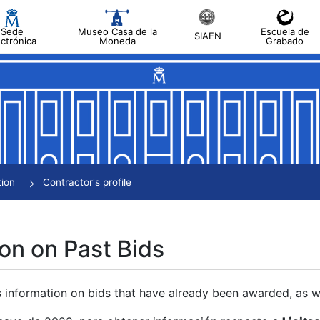
Sede
Museo Casa de la
Escuela de
SIAEN
ectrónica
Moneda
Grabado
tion
Contractor's profile
on on Past Bids
s information on bids that have already been awarded, as we