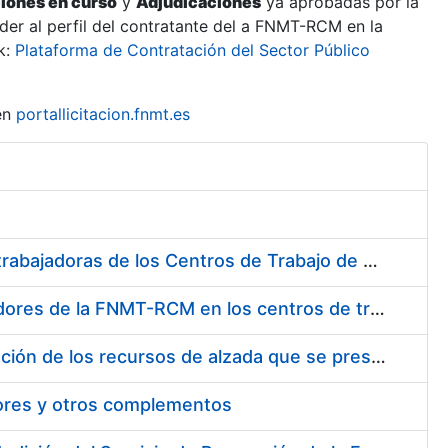
ciones en curso
y
Adjudicaciones
ya aprobadas por la
er al perfil del contratante del a FNMT-RCM en la
k:
Plataforma de Contratación del Sector Público
en
portallicitacion.fnmt.es
Suministro de Protectores Auditivos a medida para las personas trabajadoras de los Centros de Trabajo de Madrid y Burgos
Suministro de gafas graduadas antiproyecciones para los trabajadores de la FNMT-RCM en los centros de trabajo de Madrid y Burgos
Servicios de una empresa externa para el asesoramiento y resolución de los recursos de alzada que se presentan relacionados con procesos de selección para la FNMT-RCM
tores y otros complementos