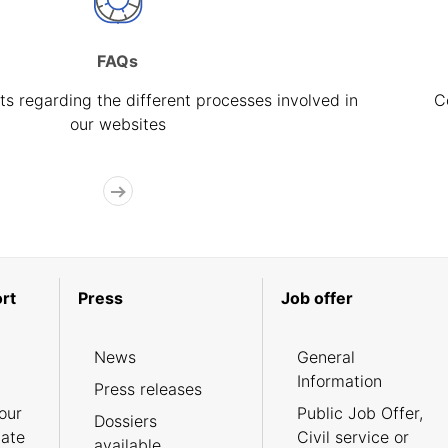
FAQs
s regarding the different processes involved in
C
our websites
rt
Press
Job offer
News
General
Information
Press releases
our
Public Job Offer,
Dossiers
cate
Civil service or
available