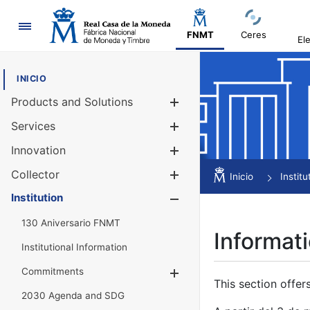
Navigation
FNMT
Ceres
El
INICIO
Products and Solutions
Show/Hide
Services
Show/Hide
Innovation
Show/Hide
Collector
Show/Hide
Inicio
Institu
Institution
Show/Hide
130 Aniversario FNMT
Informati
Institutional Information
Commitments
Show/Hide
This section offer
2030 Agenda and SDG