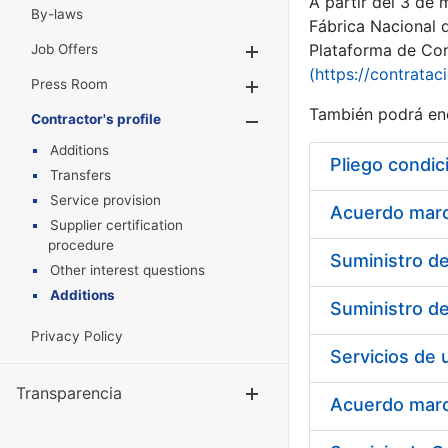
A partir del 3 de
By-laws
Fábrica Nacional 
Plataforma de Cont
Job Offers
Show/Hide
(https://contratac
Press Room
Show/Hide
También podrá enc
Contractor's profile
Show/Hide
Additions
Pliego condic
Transfers
Service provision
Acuerdo marco
Supplier certification
procedure
Other interest questions
Additions
Privacy Policy
Transparencia
Show/Hide
Acuerdo marco