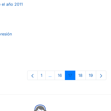
e el año 2011
presión
1
...
16
17
18
19
Page
Intermediate Pages Use TAB to n
Page
Page
Page
Page