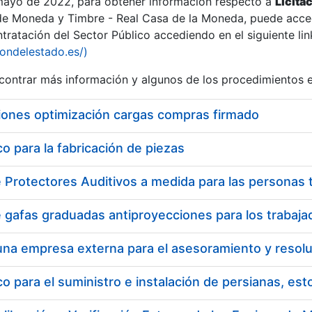
 mayo de 2022, para obtener información respecto a
Licita
de Moneda y Timbre - Real Casa de la Moneda, puede acced
ratación del Sector Público accediendo en el siguiente lin
iondelestado.es/)
ontrar más información y algunos de los procedimientos 
iones optimización cargas compras firmado
 para la fabricación de piezas
 para el suministro e instalación de persianas, es