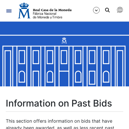
Navigation
Show/Hide
Show/Hide
Show/Hide
Show/Hide
Show/Hide
Information on Past Bids
Show/Hide
This section offers information on bids that have
already been awarded, as well as less recent past