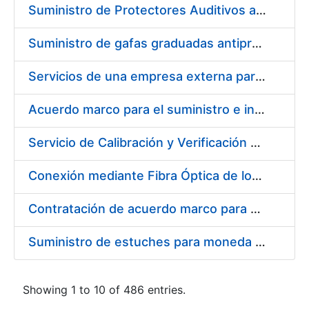
Suministro de Protectores Auditivos a medida para las personas trabajadoras de los Centros de Trabajo de Madrid y Burgos
Suministro de gafas graduadas antiproyecciones para los trabajadores de la FNMT-RCM en los centros de trabajo de Madrid y Burgos
Servicios de una empresa externa para el asesoramiento y resolución de los recursos de alzada que se presentan relacionados con procesos de selección para la FNMT-RCM
Acuerdo marco para el suministro e instalación de persianas, estores y otros complementos
Servicio de Calibración y Verificación Externa de los Equipos de Medición del Servicio de Prevención de la FNMT-RCM
Conexión mediante Fibra Óptica de los Centros de Proceso de Datos (CPDs) de las sedes de la FNMT-RCM de Burgos y Madrid
Contratación de acuerdo marco para el Suministro de Material de Electricidad para la Fábrica Nacional de Moneda y Timbre-Real Casa de la Moneda en su centro de trabajo de Burgos
Suministro de estuches para moneda de 30 €
Showing 1 to 10 of 486 entries.