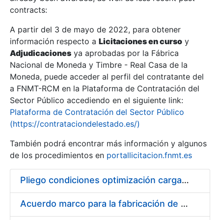
contracts:
Show/Hide
A partir del 3 de mayo de 2022, para obtener
información respecto a
Licitaciones en curso
y
Show/Hide
Adjudicaciones
ya aprobadas por la Fábrica
Show/Hide
Nacional de Moneda y Timbre - Real Casa de la
Moneda, puede acceder al perfil del contratante del
a FNMT-RCM en la Plataforma de Contratación del
Sector Público accediendo en el siguiente link:
Plataforma de Contratación del Sector Público
(https://contrataciondelestado.es/)
También podrá encontrar más información y algunos
de los procedimientos en
portallicitacion.fnmt.es
Pliego condiciones optimización cargas compras firmado
Show/Hide
Acuerdo marco para la fabricación de piezas