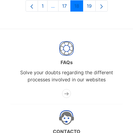
1
...
17
18
19
Page
Intermediate Pages Use TAB to navi
Page
Page
Page
FAQs
Solve your doubts regarding the different
processes involved in our websites
CONTACTO