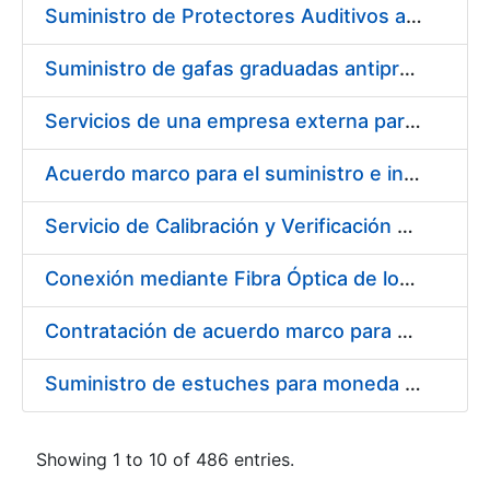
Suministro de Protectores Auditivos a medida para las personas trabajadoras de los Centros de Trabajo de Madrid y Burgos
Suministro de gafas graduadas antiproyecciones para los trabajadores de la FNMT-RCM en los centros de trabajo de Madrid y Burgos
Servicios de una empresa externa para el asesoramiento y resolución de los recursos de alzada que se presentan relacionados con procesos de selección para la FNMT-RCM
Acuerdo marco para el suministro e instalación de persianas, estores y otros complementos
Servicio de Calibración y Verificación Externa de los Equipos de Medición del Servicio de Prevención de la FNMT-RCM
Conexión mediante Fibra Óptica de los Centros de Proceso de Datos (CPDs) de las sedes de la FNMT-RCM de Burgos y Madrid
Contratación de acuerdo marco para el Suministro de Material de Electricidad para la Fábrica Nacional de Moneda y Timbre-Real Casa de la Moneda en su centro de trabajo de Burgos
Suministro de estuches para moneda de 30 €
Showing 1 to 10 of 486 entries.