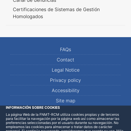
Canal de denuncias
Certificaciones de Sistemas de Gestión
Homologados
FAQs
Contact
Legal Notice
Privacy policy
Accessibility
Site map
INFORMACIÓN SOBRE COOKIES
La página Web de la FNMT-RCM utiliza cookies propias y de terceros
LinkedIn
Facebook
WhatsApp
para facilitar la navegación por la página web así como almacenar las
preferencias seleccionadas por el usuario durante su navegación. No
empleamos las cookies para almacenar o tratar datos de carácter
personal. Si continúa navegando, consideramos que acepta su uso
.
Más