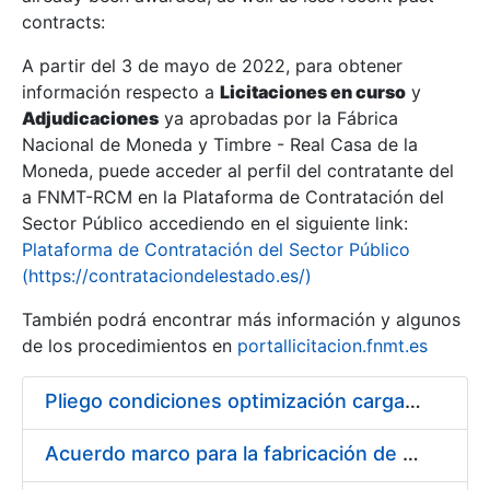
contracts:
Show/Hide
A partir del 3 de mayo de 2022, para obtener
información respecto a
Licitaciones en curso
y
Show/Hide
Adjudicaciones
ya aprobadas por la Fábrica
Show/Hide
Nacional de Moneda y Timbre - Real Casa de la
Moneda, puede acceder al perfil del contratante del
a FNMT-RCM en la Plataforma de Contratación del
Sector Público accediendo en el siguiente link:
Plataforma de Contratación del Sector Público
(https://contrataciondelestado.es/)
También podrá encontrar más información y algunos
de los procedimientos en
portallicitacion.fnmt.es
Pliego condiciones optimización cargas compras firmado
Show/Hide
Acuerdo marco para la fabricación de piezas