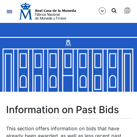
Navigation
Show/Hide
Show/Hide
Show/Hide
Show/Hide
Show/Hide
Information on Past Bids
Show/Hide
This section offers information on bids that have
already been awarded, as well as less recent past