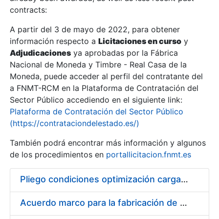
contracts:
Show/Hide
A partir del 3 de mayo de 2022, para obtener
información respecto a
Licitaciones en curso
y
Show/Hide
Adjudicaciones
ya aprobadas por la Fábrica
Show/Hide
Nacional de Moneda y Timbre - Real Casa de la
Moneda, puede acceder al perfil del contratante del
a FNMT-RCM en la Plataforma de Contratación del
Sector Público accediendo en el siguiente link:
Plataforma de Contratación del Sector Público
(https://contrataciondelestado.es/)
También podrá encontrar más información y algunos
de los procedimientos en
portallicitacion.fnmt.es
Pliego condiciones optimización cargas compras firmado
Show/Hide
Acuerdo marco para la fabricación de piezas