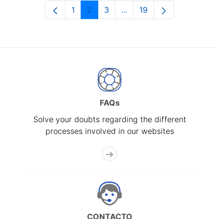
1
2
3
...
19
Page
Page
Page
Intermediate Pages Use T
Page
FAQs
Solve your doubts regarding the different
processes involved in our websites
CONTACTO