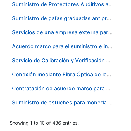
Suministro de Protectores Auditivos a medida para las personas trabajadoras de los Centros de Trabajo de Madrid y Burgos
Suministro de gafas graduadas antiproyecciones para los trabajadores de la FNMT-RCM en los centros de trabajo de Madrid y Burgos
Servicios de una empresa externa para el asesoramiento y resolución de los recursos de alzada que se presentan relacionados con procesos de selección para la FNMT-RCM
Acuerdo marco para el suministro e instalación de persianas, estores y otros complementos
Servicio de Calibración y Verificación Externa de los Equipos de Medición del Servicio de Prevención de la FNMT-RCM
Conexión mediante Fibra Óptica de los Centros de Proceso de Datos (CPDs) de las sedes de la FNMT-RCM de Burgos y Madrid
Contratación de acuerdo marco para el Suministro de Material de Electricidad para la Fábrica Nacional de Moneda y Timbre-Real Casa de la Moneda en su centro de trabajo de Burgos
Suministro de estuches para moneda de 30 €
Showing 1 to 10 of 486 entries.