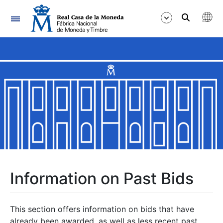
Navigation
Show/Hide
Show/Hide
Show/Hide
Show/Hide
Show/Hide
Information on Past Bids
Show/Hide
This section offers information on bids that have
already been awarded, as well as less recent past