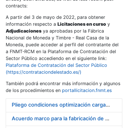
contracts:
Show/Hide
A partir del 3 de mayo de 2022, para obtener
información respecto a
Licitaciones en curso
y
Show/Hide
Adjudicaciones
ya aprobadas por la Fábrica
Show/Hide
Nacional de Moneda y Timbre - Real Casa de la
Moneda, puede acceder al perfil del contratante del
a FNMT-RCM en la Plataforma de Contratación del
Sector Público accediendo en el siguiente link:
Plataforma de Contratación del Sector Público
(https://contrataciondelestado.es/)
También podrá encontrar más información y algunos
de los procedimientos en
portallicitacion.fnmt.es
Pliego condiciones optimización cargas compras firmado
Show/Hide
Acuerdo marco para la fabricación de piezas