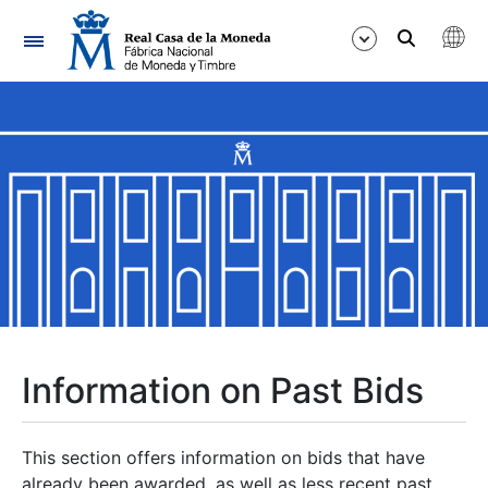
Navigation
Show/Hide
Show/Hide
Show/Hide
Show/Hide
Show/Hide
Information on Past Bids
Show/Hide
This section offers information on bids that have
already been awarded, as well as less recent past