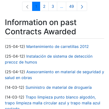
1
2
3
...
49
Page
Page
Page
Intermediate Pages Use T
Page
Information on past
Contracts Awarded
(25-04-12)
Mantenimiento de carretillas 2012
(25-04-12)
Instalación de sistema de detección
precoz de humos
(25-04-12)
Asesoramiento en material de seguridad y
salud en obras
(14-03-12)
Suministro de material de droguería
(14-03-12)
Trapo limpieza punto blanco algodón,
trapo limpieza malla circular azul y trapo malla azul
cortado