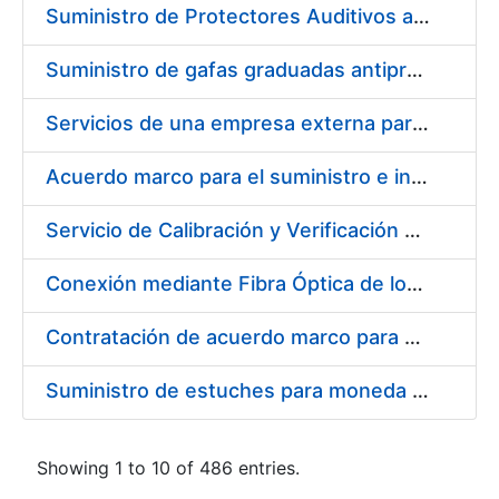
Suministro de Protectores Auditivos a medida para las personas trabajadoras de los Centros de Trabajo de Madrid y Burgos
Suministro de gafas graduadas antiproyecciones para los trabajadores de la FNMT-RCM en los centros de trabajo de Madrid y Burgos
Servicios de una empresa externa para el asesoramiento y resolución de los recursos de alzada que se presentan relacionados con procesos de selección para la FNMT-RCM
Acuerdo marco para el suministro e instalación de persianas, estores y otros complementos
Servicio de Calibración y Verificación Externa de los Equipos de Medición del Servicio de Prevención de la FNMT-RCM
Conexión mediante Fibra Óptica de los Centros de Proceso de Datos (CPDs) de las sedes de la FNMT-RCM de Burgos y Madrid
Contratación de acuerdo marco para el Suministro de Material de Electricidad para la Fábrica Nacional de Moneda y Timbre-Real Casa de la Moneda en su centro de trabajo de Burgos
Suministro de estuches para moneda de 30 €
Showing 1 to 10 of 486 entries.