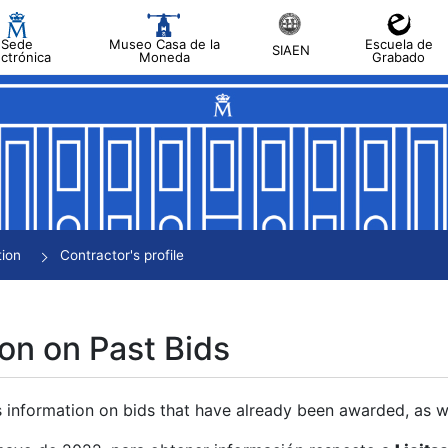
Sede
Museo Casa de la
Escuela de
SIAEN
ectrónica
Moneda
Grabado
tion
Contractor's profile
on on Past Bids
s information on bids that have already been awarded, as we