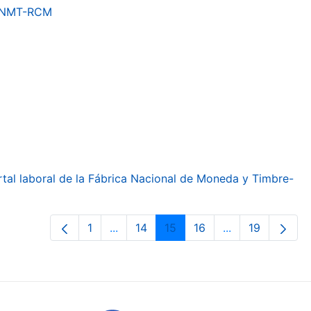
a FNMT-RCM
ortal laboral de la Fábrica Nacional de Moneda y Timbre-
1
...
14
15
16
...
19
Page
Intermediate Pages Use TAB to navig
Page
Page
Page
Intermediate Pa
Page