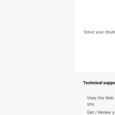
Solve your doubt
Technical suppo
View the Web
site
Get / Renew y