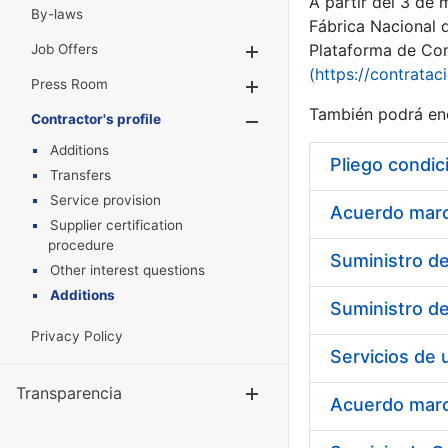
A partir del 3 de
By-laws
Fábrica Nacional 
Plataforma de Cont
Job Offers
Show/Hide
(https://contratac
Press Room
Show/Hide
También podrá enc
Contractor's profile
Show/Hide
Additions
Pliego condic
Transfers
Service provision
Acuerdo marco
Supplier certification
procedure
Other interest questions
Additions
Privacy Policy
Transparencia
Show/Hide
Acuerdo marco