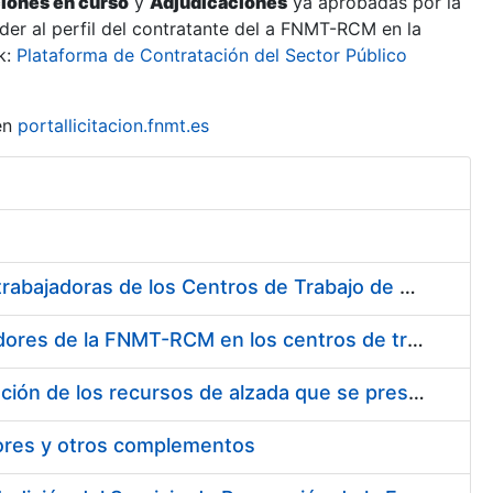
ciones en curso
y
Adjudicaciones
ya aprobadas por la
er al perfil del contratante del a FNMT-RCM en la
k:
Plataforma de Contratación del Sector Público
en
portallicitacion.fnmt.es
Suministro de Protectores Auditivos a medida para las personas trabajadoras de los Centros de Trabajo de Madrid y Burgos
Suministro de gafas graduadas antiproyecciones para los trabajadores de la FNMT-RCM en los centros de trabajo de Madrid y Burgos
Servicios de una empresa externa para el asesoramiento y resolución de los recursos de alzada que se presentan relacionados con procesos de selección para la FNMT-RCM
tores y otros complementos