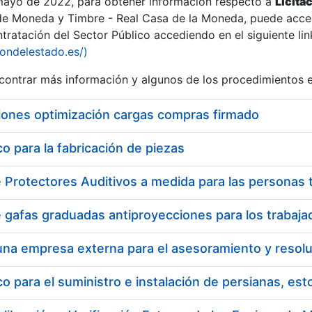
 mayo de 2022, para obtener información respecto a
Licita
de Moneda y Timbre - Real Casa de la Moneda, puede acced
ratación del Sector Público accediendo en el siguiente lin
iondelestado.es/)
ontrar más información y algunos de los procedimientos 
iones optimización cargas compras firmado
 para la fabricación de piezas
 para el suministro e instalación de persianas, es