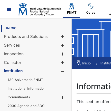
Navigation
FNMT
Ceres
El
INICIO
Products and Solutions
Show/Hide
Services
Show/Hide
Innovation
Show/Hide
Collector
Show/Hide
Inicio
Institu
Institution
Show/Hide
130 Aniversario FNMT
Informati
Institutional Information
Commitments
Show/Hide
This section offer
2030 Agenda and SDG