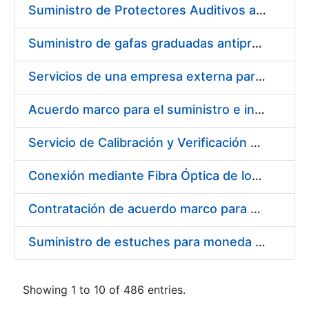
Suministro de Protectores Auditivos a medida para las personas trabajadoras de los Centros de Trabajo de Madrid y Burgos
Suministro de gafas graduadas antiproyecciones para los trabajadores de la FNMT-RCM en los centros de trabajo de Madrid y Burgos
Servicios de una empresa externa para el asesoramiento y resolución de los recursos de alzada que se presentan relacionados con procesos de selección para la FNMT-RCM
Acuerdo marco para el suministro e instalación de persianas, estores y otros complementos
Servicio de Calibración y Verificación Externa de los Equipos de Medición del Servicio de Prevención de la FNMT-RCM
Conexión mediante Fibra Óptica de los Centros de Proceso de Datos (CPDs) de las sedes de la FNMT-RCM de Burgos y Madrid
Contratación de acuerdo marco para el Suministro de Material de Electricidad para la Fábrica Nacional de Moneda y Timbre-Real Casa de la Moneda en su centro de trabajo de Burgos
Suministro de estuches para moneda de 30 €
Showing 1 to 10 of 486 entries.