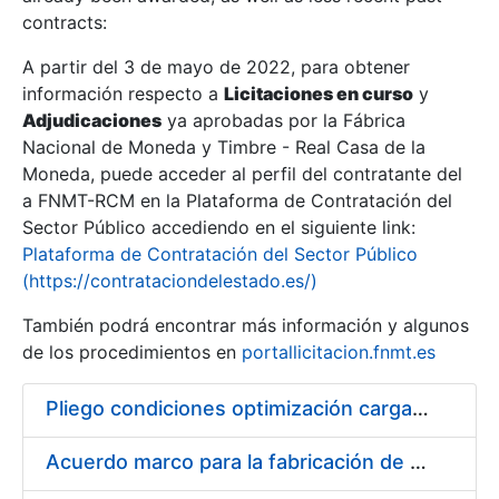
contracts:
Show/Hide
A partir del 3 de mayo de 2022, para obtener
información respecto a
Licitaciones en curso
y
Show/Hide
Adjudicaciones
ya aprobadas por la Fábrica
Show/Hide
Nacional de Moneda y Timbre - Real Casa de la
Moneda, puede acceder al perfil del contratante del
a FNMT-RCM en la Plataforma de Contratación del
Sector Público accediendo en el siguiente link:
Plataforma de Contratación del Sector Público
(https://contrataciondelestado.es/)
También podrá encontrar más información y algunos
de los procedimientos en
portallicitacion.fnmt.es
Pliego condiciones optimización cargas compras firmado
Show/Hide
Acuerdo marco para la fabricación de piezas