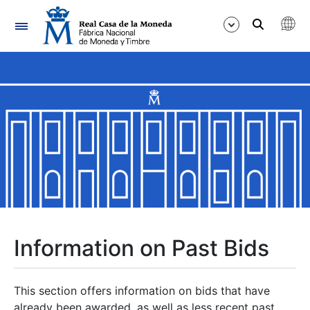
Navigation
Show/Hide
Show/Hide
Show/Hide
Show/Hide
Show/Hide
Information on Past Bids
Show/Hide
This section offers information on bids that have
already been awarded, as well as less recent past