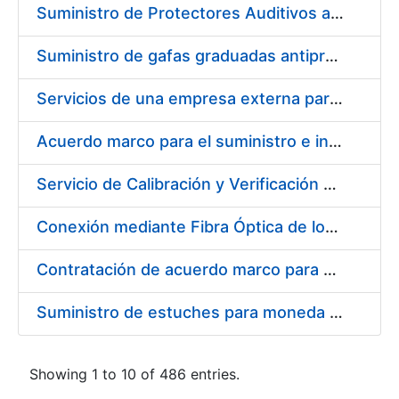
Suministro de Protectores Auditivos a medida para las personas trabajadoras de los Centros de Trabajo de Madrid y Burgos
Suministro de gafas graduadas antiproyecciones para los trabajadores de la FNMT-RCM en los centros de trabajo de Madrid y Burgos
Servicios de una empresa externa para el asesoramiento y resolución de los recursos de alzada que se presentan relacionados con procesos de selección para la FNMT-RCM
Acuerdo marco para el suministro e instalación de persianas, estores y otros complementos
Servicio de Calibración y Verificación Externa de los Equipos de Medición del Servicio de Prevención de la FNMT-RCM
Conexión mediante Fibra Óptica de los Centros de Proceso de Datos (CPDs) de las sedes de la FNMT-RCM de Burgos y Madrid
Contratación de acuerdo marco para el Suministro de Material de Electricidad para la Fábrica Nacional de Moneda y Timbre-Real Casa de la Moneda en su centro de trabajo de Burgos
Suministro de estuches para moneda de 30 €
Showing 1 to 10 of 486 entries.