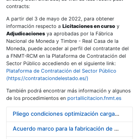
contracts:
Show/Hide
A partir del 3 de mayo de 2022, para obtener
información respecto a
Licitaciones en curso
y
Show/Hide
Adjudicaciones
ya aprobadas por la Fábrica
Show/Hide
Nacional de Moneda y Timbre - Real Casa de la
Moneda, puede acceder al perfil del contratante del
a FNMT-RCM en la Plataforma de Contratación del
Sector Público accediendo en el siguiente link:
Plataforma de Contratación del Sector Público
(https://contrataciondelestado.es/)
También podrá encontrar más información y algunos
de los procedimientos en
portallicitacion.fnmt.es
Pliego condiciones optimización cargas compras firmado
Show/Hide
Acuerdo marco para la fabricación de piezas