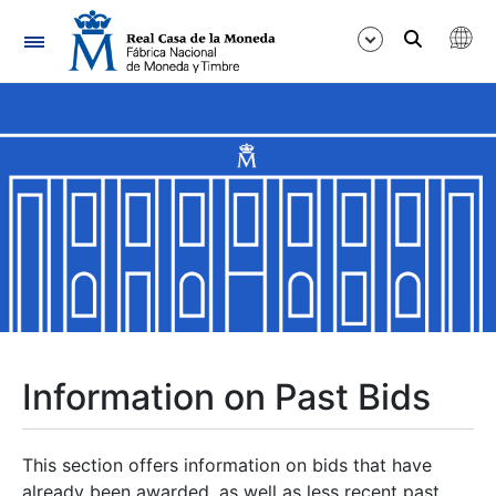
Navigation
Show/Hide
Show/Hide
Show/Hide
Show/Hide
Show/Hide
Information on Past Bids
Show/Hide
This section offers information on bids that have
already been awarded, as well as less recent past