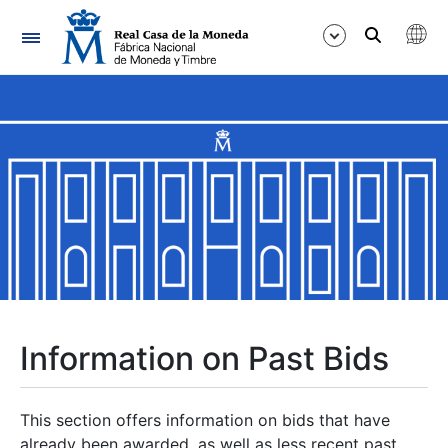
Navigation
Show/Hide
Show/Hide
Show/Hide
Show/Hide
Show/Hide
Information on Past Bids
Show/Hide
This section offers information on bids that have
already been awarded, as well as less recent past