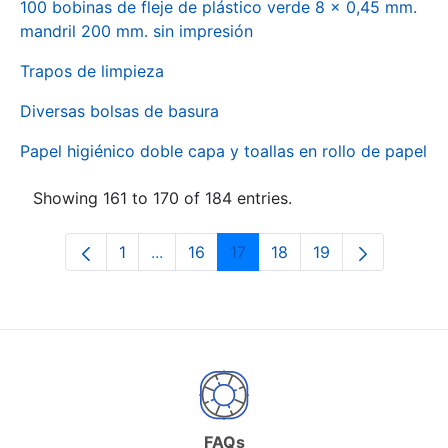
100 bobinas de fleje de plástico verde 8 x 0,45 mm.
mandril 200 mm. sin impresión
Trapos de limpieza
Diversas bolsas de basura
Papel higiénico doble capa y toallas en rollo de papel
Showing 161 to 170 of 184 entries.
1
...
16
17
18
19
Page
Intermediate Pages Use TAB to naviga
Page
Page
Page
Page
FAQs