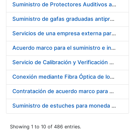
Suministro de Protectores Auditivos a medida para las personas trabajadoras de los Centros de Trabajo de Madrid y Burgos
Suministro de gafas graduadas antiproyecciones para los trabajadores de la FNMT-RCM en los centros de trabajo de Madrid y Burgos
Servicios de una empresa externa para el asesoramiento y resolución de los recursos de alzada que se presentan relacionados con procesos de selección para la FNMT-RCM
Acuerdo marco para el suministro e instalación de persianas, estores y otros complementos
Servicio de Calibración y Verificación Externa de los Equipos de Medición del Servicio de Prevención de la FNMT-RCM
Conexión mediante Fibra Óptica de los Centros de Proceso de Datos (CPDs) de las sedes de la FNMT-RCM de Burgos y Madrid
Contratación de acuerdo marco para el Suministro de Material de Electricidad para la Fábrica Nacional de Moneda y Timbre-Real Casa de la Moneda en su centro de trabajo de Burgos
Suministro de estuches para moneda de 30 €
Showing 1 to 10 of 486 entries.