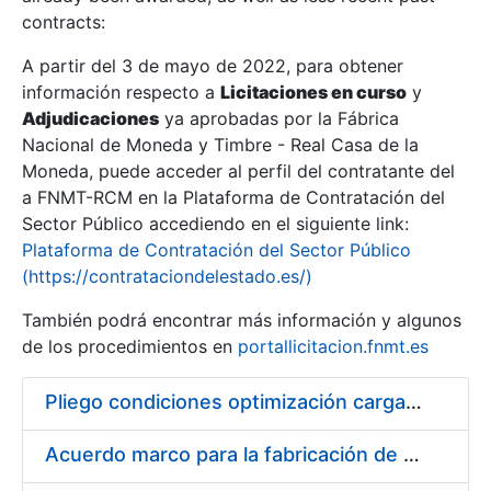
contracts:
Show/Hide
A partir del 3 de mayo de 2022, para obtener
información respecto a
Licitaciones en curso
y
Show/Hide
Adjudicaciones
ya aprobadas por la Fábrica
Show/Hide
Nacional de Moneda y Timbre - Real Casa de la
Moneda, puede acceder al perfil del contratante del
a FNMT-RCM en la Plataforma de Contratación del
Sector Público accediendo en el siguiente link:
Plataforma de Contratación del Sector Público
(https://contrataciondelestado.es/)
También podrá encontrar más información y algunos
de los procedimientos en
portallicitacion.fnmt.es
Pliego condiciones optimización cargas compras firmado
Show/Hide
Acuerdo marco para la fabricación de piezas