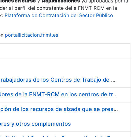
ciones en curso
y
Adjudicaciones
ya aprobadas por la
er al perfil del contratante del a FNMT-RCM en la
k:
Plataforma de Contratación del Sector Público
en
portallicitacion.fnmt.es
Suministro de Protectores Auditivos a medida para las personas trabajadoras de los Centros de Trabajo de Madrid y Burgos
Suministro de gafas graduadas antiproyecciones para los trabajadores de la FNMT-RCM en los centros de trabajo de Madrid y Burgos
Servicios de una empresa externa para el asesoramiento y resolución de los recursos de alzada que se presentan relacionados con procesos de selección para la FNMT-RCM
tores y otros complementos