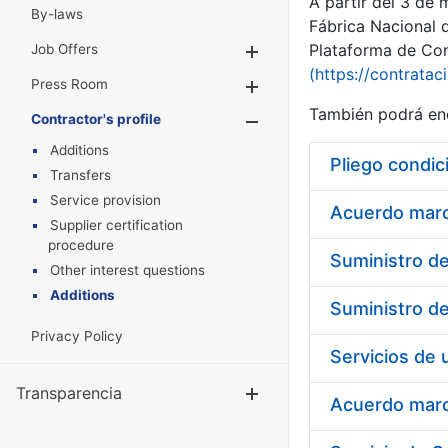
A partir del 3 de
By-laws
Fábrica Nacional 
Plataforma de Cont
Job Offers
Show/Hide
(https://contratac
Press Room
Show/Hide
También podrá enc
Contractor's profile
Show/Hide
Additions
Pliego condic
Transfers
Service provision
Acuerdo marco
Supplier certification
procedure
Other interest questions
Additions
Privacy Policy
Transparencia
Show/Hide
Acuerdo marco