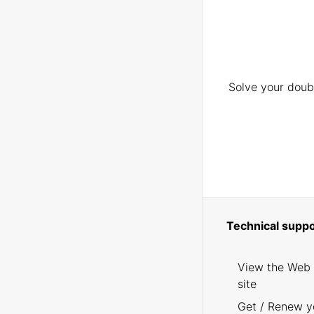
Solve your doubt
Technical suppo
View the Web
site
Get / Renew y