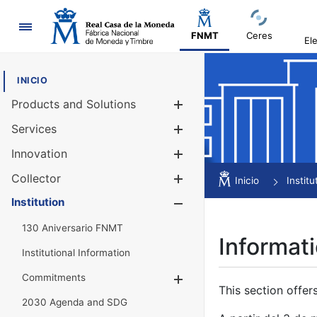
Navigation
FNMT
Ceres
El
INICIO
Products and Solutions
Show/Hide
Services
Show/Hide
Innovation
Show/Hide
Collector
Show/Hide
Inicio
Institu
Institution
Show/Hide
130 Aniversario FNMT
Informati
Institutional Information
Commitments
Show/Hide
This section offer
2030 Agenda and SDG