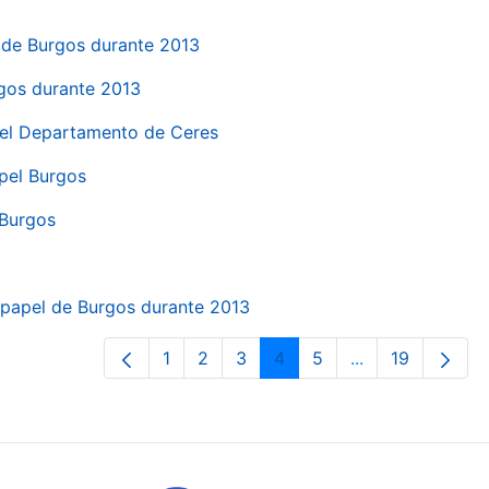
el de Burgos durante 2013
rgos durante 2013
 del Departamento de Ceres
apel Burgos
 Burgos
a papel de Burgos durante 2013
1
2
3
4
5
...
19
Page
Page
Page
Page
Page
Intermediate Pa
Page