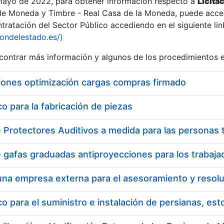
 mayo de 2022, para obtener información respecto a
Licita
de Moneda y Timbre - Real Casa de la Moneda, puede acced
ratación del Sector Público accediendo en el siguiente lin
iondelestado.es/)
ontrar más información y algunos de los procedimientos 
iones optimización cargas compras firmado
 para la fabricación de piezas
 para el suministro e instalación de persianas, es