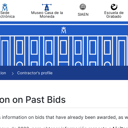
Sede
Museo Casa de la
Escuela de
SIAEN
ectrónica
Moneda
Grabado
tion
Contractor's profile
on on Past Bids
s information on bids that have already been awarded, as we