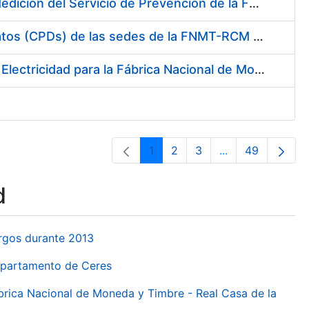
Servicio de Calibración y Verificación Externa de los Equipos de Medición del Servicio de Prevención de la FNMT-RCM
Conexión mediante Fibra Óptica de los Centros de Proceso de Datos (CPDs) de las sedes de la FNMT-RCM de Burgos y Madrid
Contratación de acuerdo marco para el Suministro de Material de Electricidad para la Fábrica Nacional de Moneda y Timbre-Real Casa de la Moneda en su centro de trabajo de Burgos
1
2
3
...
49
Page
Page
Page
Intermediate Pa
Page
d
urgos durante 2013
Departamento de Ceres
ábrica Nacional de Moneda y Timbre - Real Casa de la