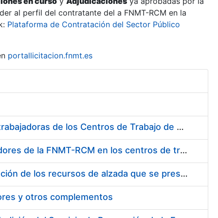
ciones en curso
y
Adjudicaciones
ya aprobadas por la
er al perfil del contratante del a FNMT-RCM en la
k:
Plataforma de Contratación del Sector Público
en
portallicitacion.fnmt.es
Suministro de Protectores Auditivos a medida para las personas trabajadoras de los Centros de Trabajo de Madrid y Burgos
Suministro de gafas graduadas antiproyecciones para los trabajadores de la FNMT-RCM en los centros de trabajo de Madrid y Burgos
Servicios de una empresa externa para el asesoramiento y resolución de los recursos de alzada que se presentan relacionados con procesos de selección para la FNMT-RCM
tores y otros complementos