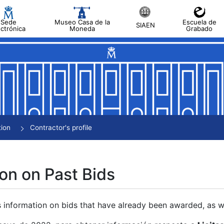
Sede
Museo Casa de la
Escuela de
SIAEN
ectrónica
Moneda
Grabado
tion
Contractor's profile
on on Past Bids
s information on bids that have already been awarded, as we