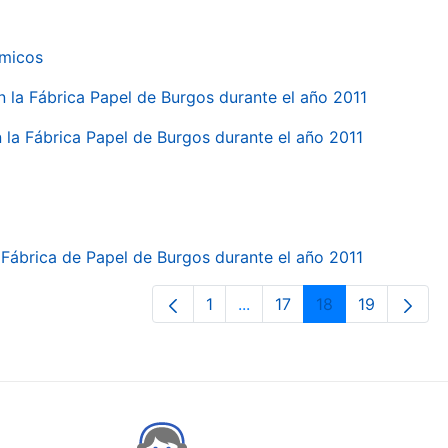
ímicos
en la Fábrica Papel de Burgos durante el año 2011
en la Fábrica Papel de Burgos durante el año 2011
la Fábrica de Papel de Burgos durante el año 2011
1
...
17
18
19
Page
Intermediate Pages Use TA
Page
Page
Page