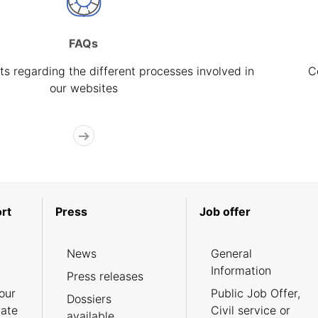
FAQs
s regarding the different processes involved in
C
our websites
rt
Press
Job offer
News
General
Information
Press releases
our
Public Job Offer,
Dossiers
cate
Civil service or
available