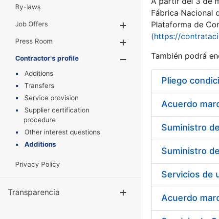
A partir del 3 de
By-laws
Fábrica Nacional 
Plataforma de Cont
Job Offers
Show/Hide
(https://contratac
Press Room
Show/Hide
También podrá enc
Contractor's profile
Show/Hide
Additions
Pliego condic
Transfers
Service provision
Acuerdo marco
Supplier certification
procedure
Other interest questions
Additions
Privacy Policy
Transparencia
Show/Hide
Acuerdo marco