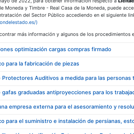
 mayo de 2022, para obtener información respecto a
Licita
de Moneda y Timbre - Real Casa de la Moneda, puede acced
ratación del Sector Público accediendo en el siguiente lin
iondelestado.es/)
ontrar más información y algunos de los procedimientos 
iones optimización cargas compras firmado
 para la fabricación de piezas
 para el suministro e instalación de persianas, es