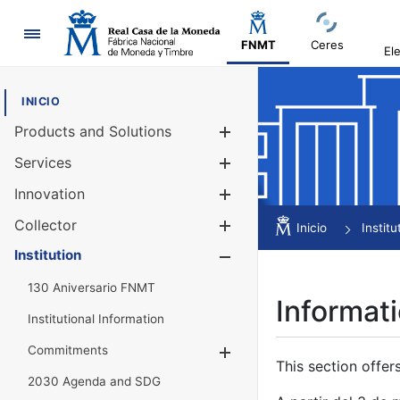
Navigation
FNMT
Ceres
El
INICIO
Products and Solutions
Show/Hide
Services
Show/Hide
Innovation
Show/Hide
Collector
Show/Hide
Inicio
Institu
Institution
Show/Hide
130 Aniversario FNMT
Informati
Institutional Information
Commitments
Show/Hide
This section offer
2030 Agenda and SDG