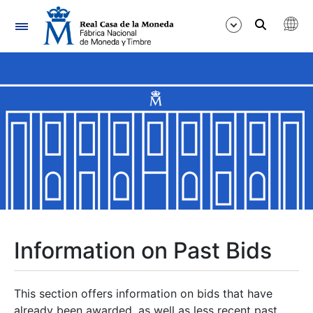
Navigation
Show/Hide
Show/Hide
Show/Hide
Show/Hide
Show/Hide
Information on Past Bids
Show/Hide
This section offers information on bids that have
already been awarded, as well as less recent past