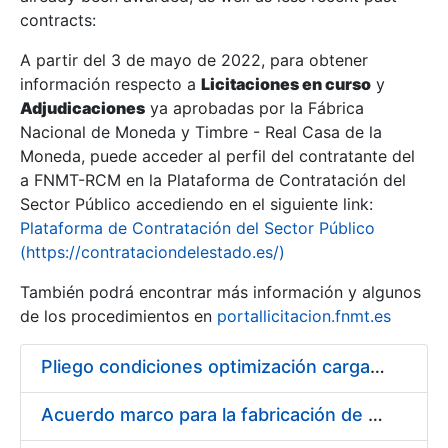
contracts:
Show/Hide
A partir del 3 de mayo de 2022, para obtener
información respecto a
Licitaciones en curso
y
Show/Hide
Adjudicaciones
ya aprobadas por la Fábrica
Show/Hide
Nacional de Moneda y Timbre - Real Casa de la
Moneda, puede acceder al perfil del contratante del
a FNMT-RCM en la Plataforma de Contratación del
Sector Público accediendo en el siguiente link:
Plataforma de Contratación del Sector Público
(https://contrataciondelestado.es/)
También podrá encontrar más información y algunos
de los procedimientos en
portallicitacion.fnmt.es
Pliego condiciones optimización cargas compras firmado
Show/Hide
Acuerdo marco para la fabricación de piezas