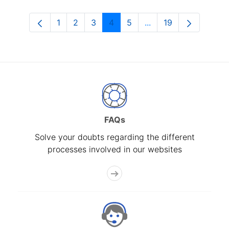
1
2
3
4
5
...
19
Page
Page
Page
Page
Page
Intermediate Pages U
Page
FAQs
Solve your doubts regarding the different
processes involved in our websites