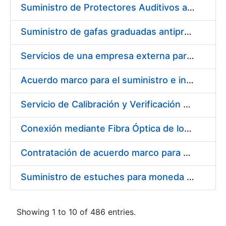
Suministro de Protectores Auditivos a medida para las personas trabajadoras de los Centros de Trabajo de Madrid y Burgos
Suministro de gafas graduadas antiproyecciones para los trabajadores de la FNMT-RCM en los centros de trabajo de Madrid y Burgos
Servicios de una empresa externa para el asesoramiento y resolución de los recursos de alzada que se presentan relacionados con procesos de selección para la FNMT-RCM
Acuerdo marco para el suministro e instalación de persianas, estores y otros complementos
Servicio de Calibración y Verificación Externa de los Equipos de Medición del Servicio de Prevención de la FNMT-RCM
Conexión mediante Fibra Óptica de los Centros de Proceso de Datos (CPDs) de las sedes de la FNMT-RCM de Burgos y Madrid
Contratación de acuerdo marco para el Suministro de Material de Electricidad para la Fábrica Nacional de Moneda y Timbre-Real Casa de la Moneda en su centro de trabajo de Burgos
Suministro de estuches para moneda de 30 €
Showing 1 to 10 of 486 entries.