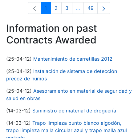
1
2
3
...
49
Page
Page
Page
Intermediate Pages Use T
Page
Information on past
Contracts Awarded
(25-04-12)
Mantenimiento de carretillas 2012
(25-04-12)
Instalación de sistema de detección
precoz de humos
(25-04-12)
Asesoramiento en material de seguridad y
salud en obras
(14-03-12)
Suministro de material de droguería
(14-03-12)
Trapo limpieza punto blanco algodón,
trapo limpieza malla circular azul y trapo malla azul
cortado