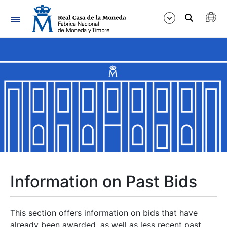
Navigation
Show/Hide
Show/Hide
Show/Hide
Show/Hide
Show/Hide
Information on Past Bids
Show/Hide
This section offers information on bids that have
already been awarded, as well as less recent past