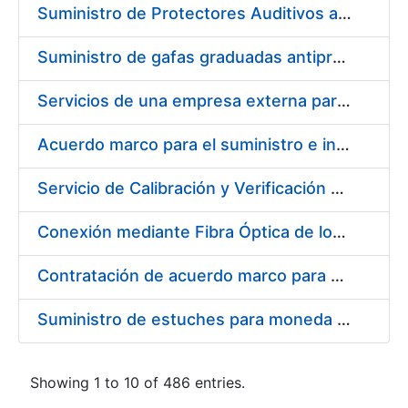
Suministro de Protectores Auditivos a medida para las personas trabajadoras de los Centros de Trabajo de Madrid y Burgos
Suministro de gafas graduadas antiproyecciones para los trabajadores de la FNMT-RCM en los centros de trabajo de Madrid y Burgos
Servicios de una empresa externa para el asesoramiento y resolución de los recursos de alzada que se presentan relacionados con procesos de selección para la FNMT-RCM
Acuerdo marco para el suministro e instalación de persianas, estores y otros complementos
Servicio de Calibración y Verificación Externa de los Equipos de Medición del Servicio de Prevención de la FNMT-RCM
Conexión mediante Fibra Óptica de los Centros de Proceso de Datos (CPDs) de las sedes de la FNMT-RCM de Burgos y Madrid
Contratación de acuerdo marco para el Suministro de Material de Electricidad para la Fábrica Nacional de Moneda y Timbre-Real Casa de la Moneda en su centro de trabajo de Burgos
Suministro de estuches para moneda de 30 €
Showing 1 to 10 of 486 entries.