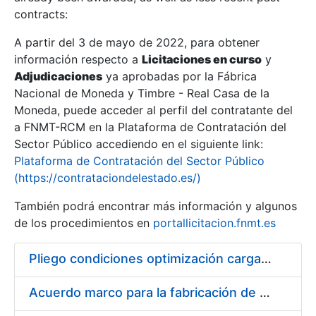
contracts:
Show/Hide
A partir del 3 de mayo de 2022, para obtener
información respecto a
Licitaciones en curso
y
Show/Hide
Adjudicaciones
ya aprobadas por la Fábrica
Show/Hide
Nacional de Moneda y Timbre - Real Casa de la
Moneda, puede acceder al perfil del contratante del
a FNMT-RCM en la Plataforma de Contratación del
Sector Público accediendo en el siguiente link:
Plataforma de Contratación del Sector Público
(https://contrataciondelestado.es/)
También podrá encontrar más información y algunos
de los procedimientos en
portallicitacion.fnmt.es
Pliego condiciones optimización cargas compras firmado
Show/Hide
Acuerdo marco para la fabricación de piezas