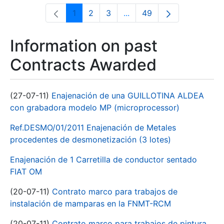
1
2
3
...
49
Page
Page
Page
Intermediate Pages Use T
Page
Information on past
Contracts Awarded
(27-07-11)
Enajenación de una GUILLOTINA ALDEA
con grabadora modelo MP (microprocessor)
Ref.DESMO/01/2011 Enajenación de Metales
procedentes de desmonetización (3 lotes)
Enajenación de 1 Carretilla de conductor sentado
FIAT OM
(20-07-11)
Contrato marco para trabajos de
instalación de mamparas en la FNMT-RCM
(20-07-11)
Contrato marco para trabajos de pintura