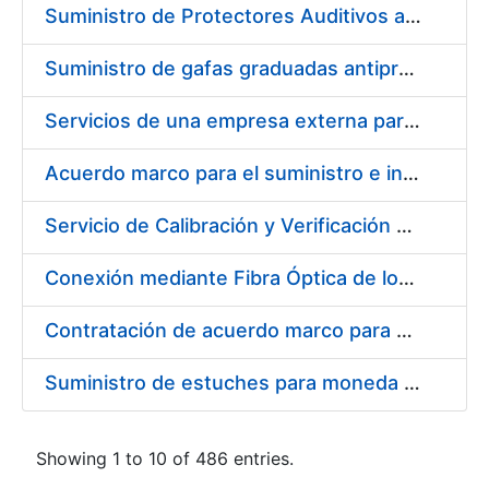
Suministro de Protectores Auditivos a medida para las personas trabajadoras de los Centros de Trabajo de Madrid y Burgos
Suministro de gafas graduadas antiproyecciones para los trabajadores de la FNMT-RCM en los centros de trabajo de Madrid y Burgos
Servicios de una empresa externa para el asesoramiento y resolución de los recursos de alzada que se presentan relacionados con procesos de selección para la FNMT-RCM
Acuerdo marco para el suministro e instalación de persianas, estores y otros complementos
Servicio de Calibración y Verificación Externa de los Equipos de Medición del Servicio de Prevención de la FNMT-RCM
Conexión mediante Fibra Óptica de los Centros de Proceso de Datos (CPDs) de las sedes de la FNMT-RCM de Burgos y Madrid
Contratación de acuerdo marco para el Suministro de Material de Electricidad para la Fábrica Nacional de Moneda y Timbre-Real Casa de la Moneda en su centro de trabajo de Burgos
Suministro de estuches para moneda de 30 €
Showing 1 to 10 of 486 entries.