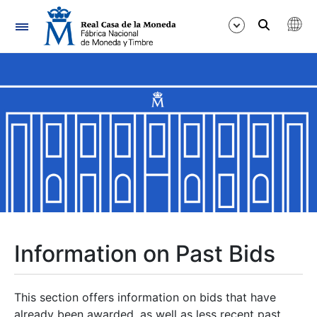
Navigation
Show/Hide
Show/Hide
Show/Hide
Show/Hide
Show/Hide
Information on Past Bids
Show/Hide
This section offers information on bids that have
already been awarded, as well as less recent past