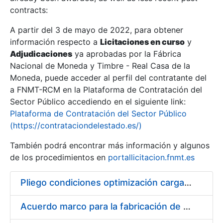
contracts:
Show/Hide
A partir del 3 de mayo de 2022, para obtener
información respecto a
Licitaciones en curso
y
Show/Hide
Adjudicaciones
ya aprobadas por la Fábrica
Show/Hide
Nacional de Moneda y Timbre - Real Casa de la
Moneda, puede acceder al perfil del contratante del
a FNMT-RCM en la Plataforma de Contratación del
Sector Público accediendo en el siguiente link:
Plataforma de Contratación del Sector Público
(https://contrataciondelestado.es/)
También podrá encontrar más información y algunos
de los procedimientos en
portallicitacion.fnmt.es
Pliego condiciones optimización cargas compras firmado
Show/Hide
Acuerdo marco para la fabricación de piezas