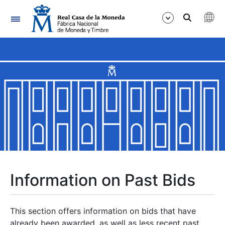
Navigation
Show/Hide
Show/Hide
Show/Hide
Show/Hide
Show/Hide
Information on Past Bids
Show/Hide
This section offers information on bids that have
already been awarded, as well as less recent past