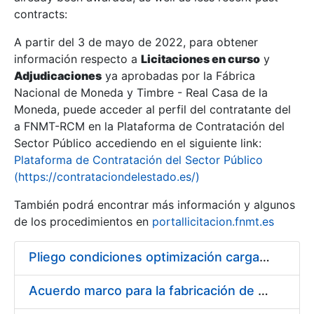
contracts:
Show/Hide
A partir del 3 de mayo de 2022, para obtener
información respecto a
Licitaciones en curso
y
Show/Hide
Adjudicaciones
ya aprobadas por la Fábrica
Show/Hide
Nacional de Moneda y Timbre - Real Casa de la
Moneda, puede acceder al perfil del contratante del
a FNMT-RCM en la Plataforma de Contratación del
Sector Público accediendo en el siguiente link:
Plataforma de Contratación del Sector Público
(https://contrataciondelestado.es/)
También podrá encontrar más información y algunos
de los procedimientos en
portallicitacion.fnmt.es
Pliego condiciones optimización cargas compras firmado
Show/Hide
Acuerdo marco para la fabricación de piezas