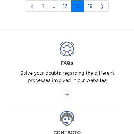
1
...
17
18
19
Page
Intermediate Pages Use TAB to navi
Page
Page
Page
FAQs
Solve your doubts regarding the different
processes involved in our websites
CONTACTO