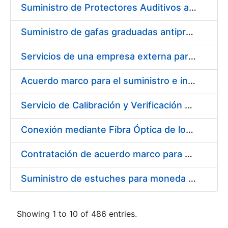
Suministro de Protectores Auditivos a medida para las personas trabajadoras de los Centros de Trabajo de Madrid y Burgos
Suministro de gafas graduadas antiproyecciones para los trabajadores de la FNMT-RCM en los centros de trabajo de Madrid y Burgos
Servicios de una empresa externa para el asesoramiento y resolución de los recursos de alzada que se presentan relacionados con procesos de selección para la FNMT-RCM
Acuerdo marco para el suministro e instalación de persianas, estores y otros complementos
Servicio de Calibración y Verificación Externa de los Equipos de Medición del Servicio de Prevención de la FNMT-RCM
Conexión mediante Fibra Óptica de los Centros de Proceso de Datos (CPDs) de las sedes de la FNMT-RCM de Burgos y Madrid
Contratación de acuerdo marco para el Suministro de Material de Electricidad para la Fábrica Nacional de Moneda y Timbre-Real Casa de la Moneda en su centro de trabajo de Burgos
Suministro de estuches para moneda de 30 €
Showing 1 to 10 of 486 entries.