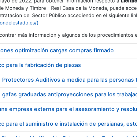
 mayo de 2022, para obtener información respecto a
Licita
de Moneda y Timbre - Real Casa de la Moneda, puede acced
ratación del Sector Público accediendo en el siguiente lin
iondelestado.es/)
ontrar más información y algunos de los procedimientos 
iones optimización cargas compras firmado
 para la fabricación de piezas
 para el suministro e instalación de persianas, es