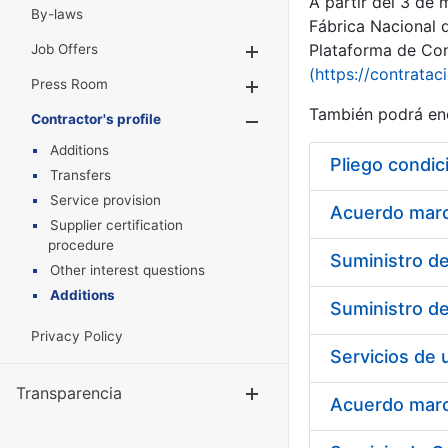
A partir del 3 de
By-laws
Fábrica Nacional 
Plataforma de Cont
Job Offers
Show/Hide
(https://contratac
Press Room
Show/Hide
También podrá enc
Contractor's profile
Show/Hide
Additions
Pliego condic
Transfers
Service provision
Acuerdo marco
Supplier certification
procedure
Other interest questions
Additions
Privacy Policy
Transparencia
Show/Hide
Acuerdo marco