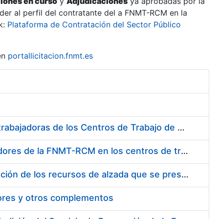
ciones en curso
y
Adjudicaciones
ya aprobadas por la
er al perfil del contratante del a FNMT-RCM en la
k:
Plataforma de Contratación del Sector Público
en
portallicitacion.fnmt.es
Suministro de Protectores Auditivos a medida para las personas trabajadoras de los Centros de Trabajo de Madrid y Burgos
Suministro de gafas graduadas antiproyecciones para los trabajadores de la FNMT-RCM en los centros de trabajo de Madrid y Burgos
Servicios de una empresa externa para el asesoramiento y resolución de los recursos de alzada que se presentan relacionados con procesos de selección para la FNMT-RCM
tores y otros complementos