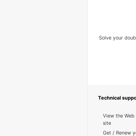
Solve your doubt
Technical suppo
View the Web
site
Get / Renew y