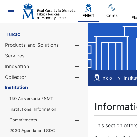
Navigation
FNMT
Ceres
El
INICIO
Products and Solutions
Show/Hide
Services
Show/Hide
Innovation
Show/Hide
Collector
Show/Hide
Inicio
Institu
Institution
Show/Hide
130 Aniversario FNMT
Informati
Institutional Information
Commitments
Show/Hide
This section offer
2030 Agenda and SDG