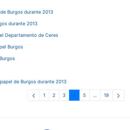
el de Burgos durante 2013
rgos durante 2013
 del Departamento de Ceres
apel Burgos
 Burgos
a papel de Burgos durante 2013
1
2
3
4
5
...
19
Page
Page
Page
Page
Page
Intermediate Pa
Page