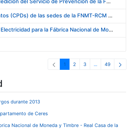
Servicio de Calibración y Verificación Externa de los Equipos de Medición del Servicio de Prevención de la FNMT-RCM
Conexión mediante Fibra Óptica de los Centros de Proceso de Datos (CPDs) de las sedes de la FNMT-RCM de Burgos y Madrid
Contratación de acuerdo marco para el Suministro de Material de Electricidad para la Fábrica Nacional de Moneda y Timbre-Real Casa de la Moneda en su centro de trabajo de Burgos
1
2
3
...
49
Page
Page
Page
Intermediate Pa
Page
d
urgos durante 2013
Departamento de Ceres
ábrica Nacional de Moneda y Timbre - Real Casa de la