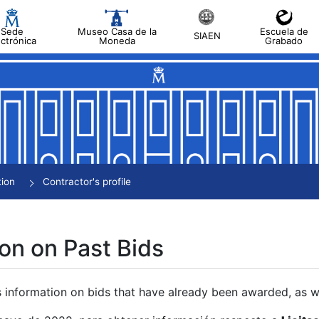
Sede
Museo Casa de la
Escuela de
SIAEN
ectrónica
Moneda
Grabado
tion
Contractor's profile
on on Past Bids
s information on bids that have already been awarded, as we