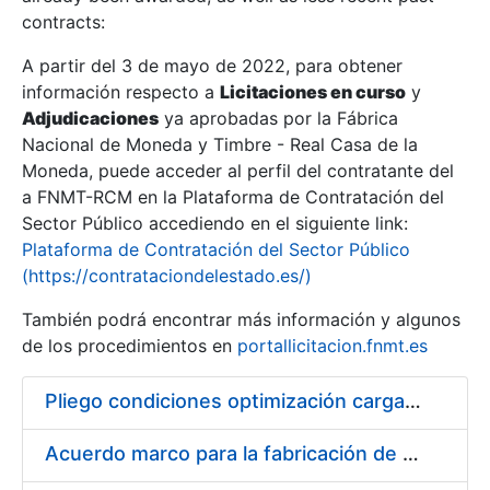
contracts:
Show/Hide
A partir del 3 de mayo de 2022, para obtener
información respecto a
Licitaciones en curso
y
Show/Hide
Adjudicaciones
ya aprobadas por la Fábrica
Show/Hide
Nacional de Moneda y Timbre - Real Casa de la
Moneda, puede acceder al perfil del contratante del
a FNMT-RCM en la Plataforma de Contratación del
Sector Público accediendo en el siguiente link:
Plataforma de Contratación del Sector Público
(https://contrataciondelestado.es/)
También podrá encontrar más información y algunos
de los procedimientos en
portallicitacion.fnmt.es
Pliego condiciones optimización cargas compras firmado
Show/Hide
Acuerdo marco para la fabricación de piezas