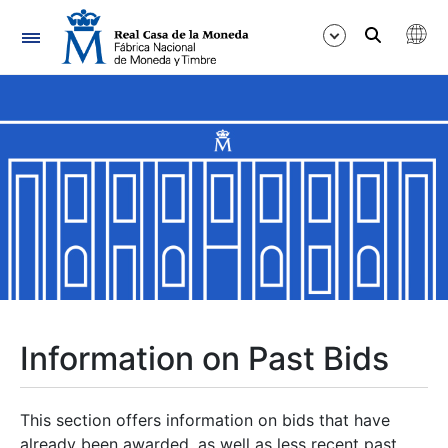
Navigation
Show/Hide
Show/Hide
Show/Hide
Show/Hide
Show/Hide
Information on Past Bids
Show/Hide
This section offers information on bids that have
already been awarded, as well as less recent past