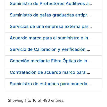
Suministro de Protectores Auditivos a medida para las personas trabajadoras de los Centros de Trabajo de Madrid y Burgos
Suministro de gafas graduadas antiproyecciones para los trabajadores de la FNMT-RCM en los centros de trabajo de Madrid y Burgos
Servicios de una empresa externa para el asesoramiento y resolución de los recursos de alzada que se presentan relacionados con procesos de selección para la FNMT-RCM
Acuerdo marco para el suministro e instalación de persianas, estores y otros complementos
Servicio de Calibración y Verificación Externa de los Equipos de Medición del Servicio de Prevención de la FNMT-RCM
Conexión mediante Fibra Óptica de los Centros de Proceso de Datos (CPDs) de las sedes de la FNMT-RCM de Burgos y Madrid
Contratación de acuerdo marco para el Suministro de Material de Electricidad para la Fábrica Nacional de Moneda y Timbre-Real Casa de la Moneda en su centro de trabajo de Burgos
Suministro de estuches para moneda de 30 €
Showing 1 to 10 of 486 entries.