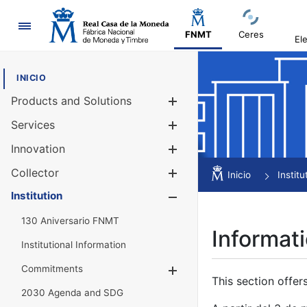
Navigation
FNMT
Ceres
El
INICIO
Products and Solutions
Show/Hide
Services
Show/Hide
Innovation
Show/Hide
Collector
Show/Hide
Inicio
Institu
Institution
Show/Hide
130 Aniversario FNMT
Informati
Institutional Information
Commitments
Show/Hide
This section offer
2030 Agenda and SDG