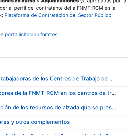
ciones en curso
y
Adjudicaciones
ya aprobadas por la
er al perfil del contratante del a FNMT-RCM en la
k:
Plataforma de Contratación del Sector Público
en
portallicitacion.fnmt.es
Suministro de Protectores Auditivos a medida para las personas trabajadoras de los Centros de Trabajo de Madrid y Burgos
Suministro de gafas graduadas antiproyecciones para los trabajadores de la FNMT-RCM en los centros de trabajo de Madrid y Burgos
Servicios de una empresa externa para el asesoramiento y resolución de los recursos de alzada que se presentan relacionados con procesos de selección para la FNMT-RCM
tores y otros complementos