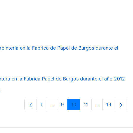
arpintería en la Fabrica de Papel de Burgos durante el
intura en la Fábrica Papel de Burgos durante el año 2012
2
1
...
9
10
11
...
19
Page
Intermediate Pages Use TAB to navi
Page
Page
Page
Intermediate Pa
Page