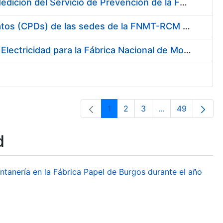
Servicio de Calibración y Verificación Externa de los Equipos de Medición del Servicio de Prevención de la FNMT-RCM
Conexión mediante Fibra Óptica de los Centros de Proceso de Datos (CPDs) de las sedes de la FNMT-RCM de Burgos y Madrid
Contratación de acuerdo marco para el Suministro de Material de Electricidad para la Fábrica Nacional de Moneda y Timbre-Real Casa de la Moneda en su centro de trabajo de Burgos
1
2
3
...
49
Page
Page
Page
Intermediate Pa
Page
d
ontanería en la Fábrica Papel de Burgos durante el año