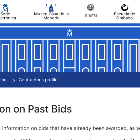
Sede
Museo Casa de la
Escuela de
SIAEN
ectrónica
Moneda
Grabado
tion
Contractor's profile
on on Past Bids
s information on bids that have already been awarded, as we