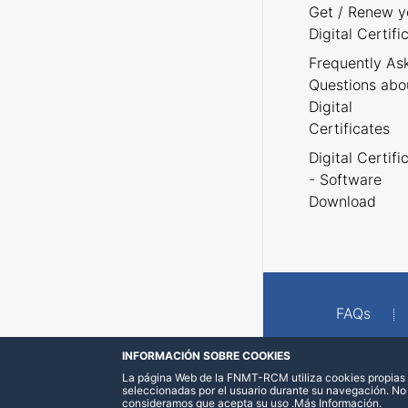
Get / Renew y
Digital Certifi
Frequently As
Questions abo
Digital
Certificates
Digital Certifi
- Software
Download
FAQs
INFORMACIÓN SOBRE COOKIES
La página Web de la FNMT-RCM utiliza cookies propias y
seleccionadas por el usuario durante su navegación. No
consideramos que acepta su uso
.
Más Información
.