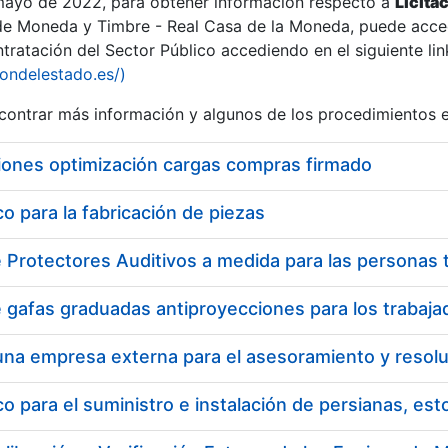
 mayo de 2022, para obtener información respecto a
Licita
de Moneda y Timbre - Real Casa de la Moneda, puede acced
ratación del Sector Público accediendo en el siguiente lin
iondelestado.es/)
ontrar más información y algunos de los procedimientos 
iones optimización cargas compras firmado
 para la fabricación de piezas
 para el suministro e instalación de persianas, es