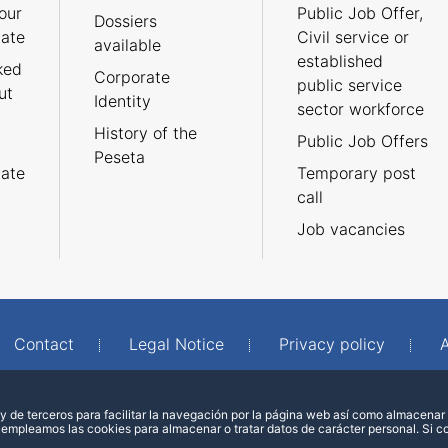
our
Public Job Offer,
Dossiers
cate
Civil service or
available
established
ked
Corporate
public service
ut
Identity
sector workforce
History of the
Public Job Offers
Peseta
cate
Temporary post
call
Job vacancies
Contact
Legal Notice
Privacy policy
A
 de terceros para facilitar la navegación por la página web así como almacenar 
 empleamos las cookies para almacenar o tratar datos de carácter personal. Si 