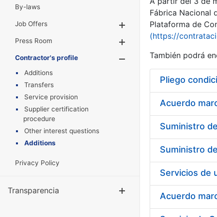
A partir del 3 de
By-laws
Fábrica Nacional 
Plataforma de Cont
Job Offers
Show/Hide
(https://contratac
Press Room
Show/Hide
También podrá enc
Contractor's profile
Show/Hide
Additions
Pliego condic
Transfers
Service provision
Acuerdo marco
Supplier certification
procedure
Other interest questions
Additions
Privacy Policy
Transparencia
Show/Hide
Acuerdo marco