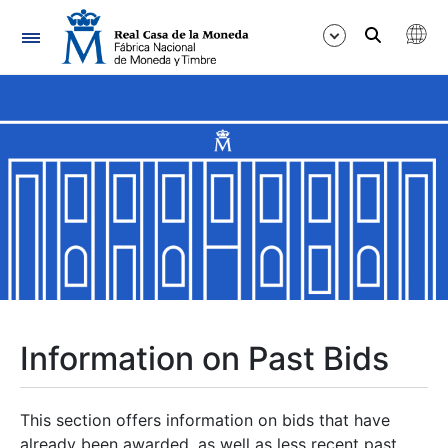
Navigation
Show/Hide
Show/Hide
Show/Hide
Show/Hide
Show/Hide
Information on Past Bids
Show/Hide
This section offers information on bids that have
already been awarded, as well as less recent past