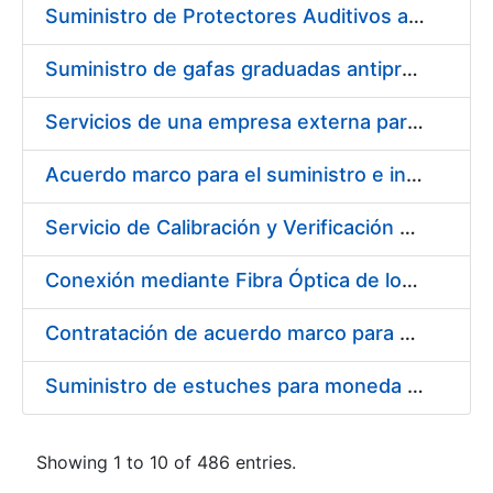
Suministro de Protectores Auditivos a medida para las personas trabajadoras de los Centros de Trabajo de Madrid y Burgos
Suministro de gafas graduadas antiproyecciones para los trabajadores de la FNMT-RCM en los centros de trabajo de Madrid y Burgos
Servicios de una empresa externa para el asesoramiento y resolución de los recursos de alzada que se presentan relacionados con procesos de selección para la FNMT-RCM
Acuerdo marco para el suministro e instalación de persianas, estores y otros complementos
Servicio de Calibración y Verificación Externa de los Equipos de Medición del Servicio de Prevención de la FNMT-RCM
Conexión mediante Fibra Óptica de los Centros de Proceso de Datos (CPDs) de las sedes de la FNMT-RCM de Burgos y Madrid
Contratación de acuerdo marco para el Suministro de Material de Electricidad para la Fábrica Nacional de Moneda y Timbre-Real Casa de la Moneda en su centro de trabajo de Burgos
Suministro de estuches para moneda de 30 €
Showing 1 to 10 of 486 entries.