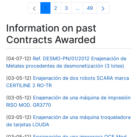
1
2
3
...
49
Page
Page
Page
Intermediate Pages Use T
Page
Information on past
Contracts Awarded
(04-07-12)
Ref. DESMO-PN/01/2012 Enajenación de
Metales procedentes de desmonetización (3 lotes)
(03-05-12)
Enajenación de dos robots SCARA marca
CERTILINE 2 RO-TR
(03-05-12)
Enajenación de una máquina de impresión
RISO MOD. GR3770
(03-05-12)
Enajenación de una máquina troqueladora
de tarjetas LOUDA
(03-05-12)
Enajenación de una impresora OCE Mod.