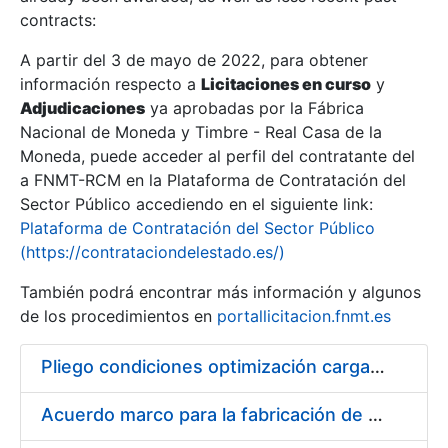
contracts:
Show/Hide
A partir del 3 de mayo de 2022, para obtener
información respecto a
Licitaciones en curso
y
Show/Hide
Adjudicaciones
ya aprobadas por la Fábrica
Show/Hide
Nacional de Moneda y Timbre - Real Casa de la
Moneda, puede acceder al perfil del contratante del
a FNMT-RCM en la Plataforma de Contratación del
Sector Público accediendo en el siguiente link:
Plataforma de Contratación del Sector Público
(https://contrataciondelestado.es/)
También podrá encontrar más información y algunos
de los procedimientos en
portallicitacion.fnmt.es
Pliego condiciones optimización cargas compras firmado
Show/Hide
Acuerdo marco para la fabricación de piezas