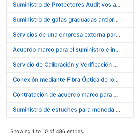
Suministro de Protectores Auditivos a medida para las personas trabajadoras de los Centros de Trabajo de Madrid y Burgos
Suministro de gafas graduadas antiproyecciones para los trabajadores de la FNMT-RCM en los centros de trabajo de Madrid y Burgos
Servicios de una empresa externa para el asesoramiento y resolución de los recursos de alzada que se presentan relacionados con procesos de selección para la FNMT-RCM
Acuerdo marco para el suministro e instalación de persianas, estores y otros complementos
Servicio de Calibración y Verificación Externa de los Equipos de Medición del Servicio de Prevención de la FNMT-RCM
Conexión mediante Fibra Óptica de los Centros de Proceso de Datos (CPDs) de las sedes de la FNMT-RCM de Burgos y Madrid
Contratación de acuerdo marco para el Suministro de Material de Electricidad para la Fábrica Nacional de Moneda y Timbre-Real Casa de la Moneda en su centro de trabajo de Burgos
Suministro de estuches para moneda de 30 €
Showing 1 to 10 of 486 entries.