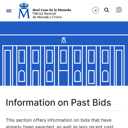
Navigation
Show/Hide
Show/Hide
Show/Hide
Show/Hide
Show/Hide
Information on Past Bids
Show/Hide
This section offers information on bids that have
already been awarded, as well as less recent past