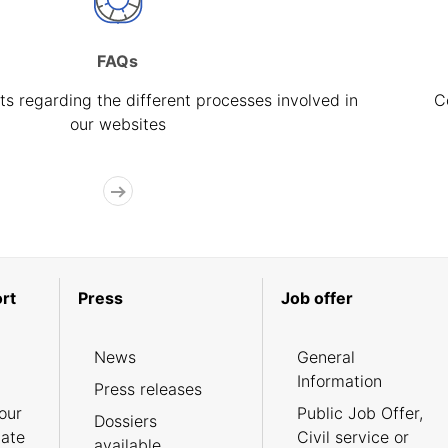
FAQs
s regarding the different processes involved in
C
our websites
rt
Press
Job offer
News
General
Information
Press releases
our
Public Job Offer,
Dossiers
cate
Civil service or
available