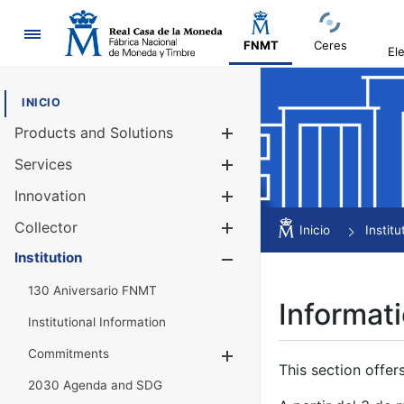
Navigation
FNMT
Ceres
El
INICIO
Products and Solutions
Show/Hide
Services
Show/Hide
Innovation
Show/Hide
Collector
Show/Hide
Inicio
Institu
Institution
Show/Hide
130 Aniversario FNMT
Informati
Institutional Information
Commitments
Show/Hide
This section offer
2030 Agenda and SDG