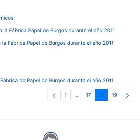
ímicos
en la Fábrica Papel de Burgos durante el año 2011
en la Fábrica Papel de Burgos durante el año 2011
la Fábrica de Papel de Burgos durante el año 2011
1
...
17
18
19
Page
Intermediate Pages Use TA
Page
Page
Page