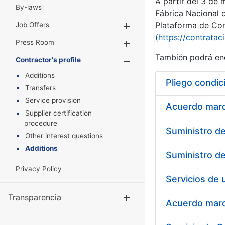
A partir del 3 de
By-laws
Fábrica Nacional 
Plataforma de Cont
Job Offers
Show/Hide
(https://contratac
Press Room
Show/Hide
También podrá enc
Contractor's profile
Show/Hide
Additions
Pliego condic
Transfers
Service provision
Acuerdo marco
Supplier certification
procedure
Other interest questions
Additions
Privacy Policy
Transparencia
Show/Hide
Acuerdo marco