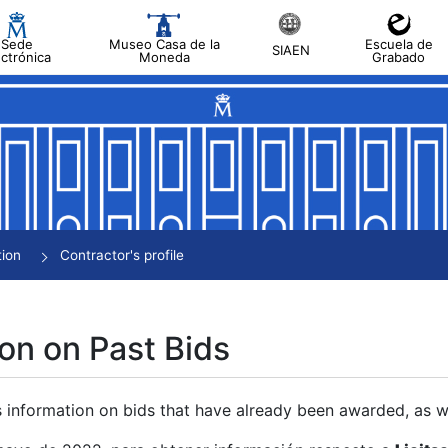
Sede
Museo Casa de la
Escuela de
SIAEN
ectrónica
Moneda
Grabado
tion
Contractor's profile
on on Past Bids
s information on bids that have already been awarded, as we