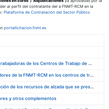
ciones en curso
y
Adjudicaciones
ya aprobadas por la
er al perfil del contratante del a FNMT-RCM en la
k:
Plataforma de Contratación del Sector Público
en
portallicitacion.fnmt.es
Suministro de Protectores Auditivos a medida para las personas trabajadoras de los Centros de Trabajo de Madrid y Burgos
Suministro de gafas graduadas antiproyecciones para los trabajadores de la FNMT-RCM en los centros de trabajo de Madrid y Burgos
Servicios de una empresa externa para el asesoramiento y resolución de los recursos de alzada que se presentan relacionados con procesos de selección para la FNMT-RCM
tores y otros complementos