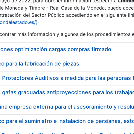
 mayo de 2022, para obtener información respecto a
Licita
de Moneda y Timbre - Real Casa de la Moneda, puede acced
ratación del Sector Público accediendo en el siguiente lin
iondelestado.es/)
ontrar más información y algunos de los procedimientos 
iones optimización cargas compras firmado
 para la fabricación de piezas
 para el suministro e instalación de persianas, es