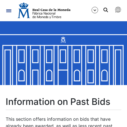
Navigation
Show/Hide
Show/Hide
Show/Hide
Show/Hide
Show/Hide
Information on Past Bids
Show/Hide
This section offers information on bids that have
already been awarded, as well as less recent past