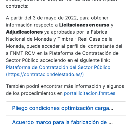
contracts:
Show/Hide
A partir del 3 de mayo de 2022, para obtener
información respecto a
Licitaciones en curso
y
Show/Hide
Adjudicaciones
ya aprobadas por la Fábrica
Show/Hide
Nacional de Moneda y Timbre - Real Casa de la
Moneda, puede acceder al perfil del contratante del
a FNMT-RCM en la Plataforma de Contratación del
Sector Público accediendo en el siguiente link:
Plataforma de Contratación del Sector Público
(https://contrataciondelestado.es/)
También podrá encontrar más información y algunos
de los procedimientos en
portallicitacion.fnmt.es
Pliego condiciones optimización cargas compras firmado
Show/Hide
Acuerdo marco para la fabricación de piezas