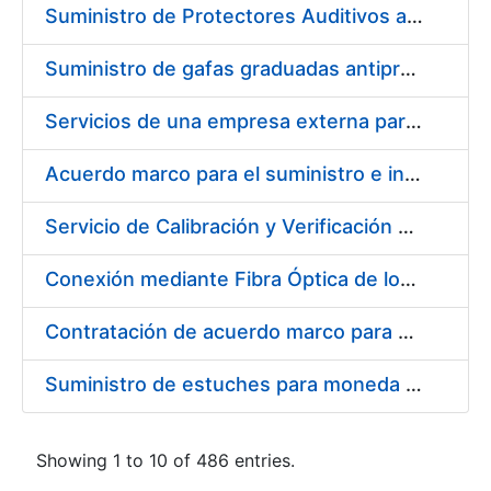
Suministro de Protectores Auditivos a medida para las personas trabajadoras de los Centros de Trabajo de Madrid y Burgos
Suministro de gafas graduadas antiproyecciones para los trabajadores de la FNMT-RCM en los centros de trabajo de Madrid y Burgos
Servicios de una empresa externa para el asesoramiento y resolución de los recursos de alzada que se presentan relacionados con procesos de selección para la FNMT-RCM
Acuerdo marco para el suministro e instalación de persianas, estores y otros complementos
Servicio de Calibración y Verificación Externa de los Equipos de Medición del Servicio de Prevención de la FNMT-RCM
Conexión mediante Fibra Óptica de los Centros de Proceso de Datos (CPDs) de las sedes de la FNMT-RCM de Burgos y Madrid
Contratación de acuerdo marco para el Suministro de Material de Electricidad para la Fábrica Nacional de Moneda y Timbre-Real Casa de la Moneda en su centro de trabajo de Burgos
Suministro de estuches para moneda de 30 €
Showing 1 to 10 of 486 entries.