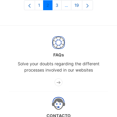
1
2
3
...
19
Page
Page
Page
Intermediate Pages Use T
Page
FAQs
Solve your doubts regarding the different
processes involved in our websites
CONTACTO