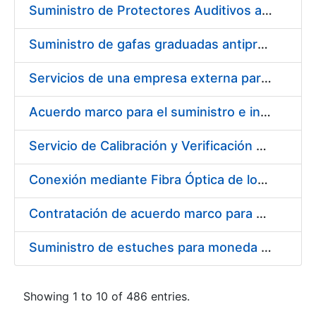
Suministro de Protectores Auditivos a medida para las personas trabajadoras de los Centros de Trabajo de Madrid y Burgos
Suministro de gafas graduadas antiproyecciones para los trabajadores de la FNMT-RCM en los centros de trabajo de Madrid y Burgos
Servicios de una empresa externa para el asesoramiento y resolución de los recursos de alzada que se presentan relacionados con procesos de selección para la FNMT-RCM
Acuerdo marco para el suministro e instalación de persianas, estores y otros complementos
Servicio de Calibración y Verificación Externa de los Equipos de Medición del Servicio de Prevención de la FNMT-RCM
Conexión mediante Fibra Óptica de los Centros de Proceso de Datos (CPDs) de las sedes de la FNMT-RCM de Burgos y Madrid
Contratación de acuerdo marco para el Suministro de Material de Electricidad para la Fábrica Nacional de Moneda y Timbre-Real Casa de la Moneda en su centro de trabajo de Burgos
Suministro de estuches para moneda de 30 €
Showing 1 to 10 of 486 entries.