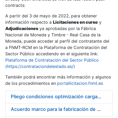
contracts:
Show/Hide
A partir del 3 de mayo de 2022, para obtener
información respecto a
Licitaciones en curso
y
Show/Hide
Adjudicaciones
ya aprobadas por la Fábrica
Show/Hide
Nacional de Moneda y Timbre - Real Casa de la
Moneda, puede acceder al perfil del contratante del
a FNMT-RCM en la Plataforma de Contratación del
Sector Público accediendo en el siguiente link:
Plataforma de Contratación del Sector Público
(https://contrataciondelestado.es/)
También podrá encontrar más información y algunos
de los procedimientos en
portallicitacion.fnmt.es
Pliego condiciones optimización cargas compras firmado
Show/Hide
Acuerdo marco para la fabricación de piezas