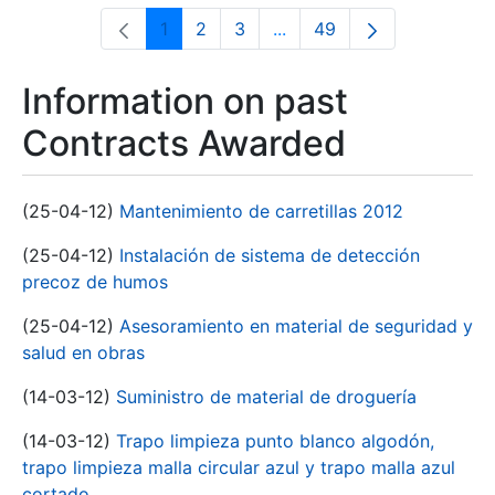
1
2
3
...
49
Page
Page
Page
Intermediate Pages Use T
Page
Information on past
Contracts Awarded
(25-04-12)
Mantenimiento de carretillas 2012
(25-04-12)
Instalación de sistema de detección
precoz de humos
(25-04-12)
Asesoramiento en material de seguridad y
salud en obras
(14-03-12)
Suministro de material de droguería
(14-03-12)
Trapo limpieza punto blanco algodón,
trapo limpieza malla circular azul y trapo malla azul
cortado