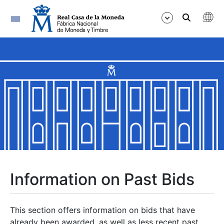
Navigation
Show/Hide
Show/Hide
Show/Hide
Show/Hide
Show/Hide
Information on Past Bids
Show/Hide
This section offers information on bids that have
already been awarded, as well as less recent past